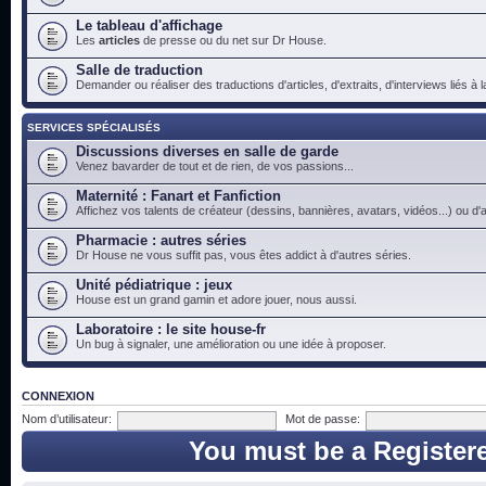
Le tableau d'affichage
Les
articles
de presse ou du net sur Dr House.
Salle de traduction
Demander ou réaliser des traductions d'articles, d'extraits, d'interviews liés à
SERVICES SPÉCIALISÉS
Discussions diverses en salle de garde
Venez bavarder de tout et de rien, de vos passions...
Maternité : Fanart et Fanfiction
Affichez vos talents de créateur (dessins, bannières, avatars, vidéos...) ou d'a
Pharmacie : autres séries
Dr House ne vous suffit pas, vous êtes addict à d'autres séries.
Unité pédiatrique : jeux
House est un grand gamin et adore jouer, nous aussi.
Laboratoire : le site house-fr
Un bug à signaler, une amélioration ou une idée à proposer.
CONNEXION
Nom d’utilisateur:
Mot de passe:
You must be a Register