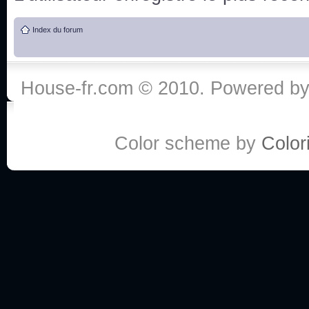
de vos réponse
Index du forum
:he:
Personne pour faire une course de fauteuils roul
House-fr.com © 2010. Powered b
My god, je viens de retomber sur mes dossiers 
Dr House... Quelle époque !
Color scheme by
Colori
Salut tout le monde ! Je me fais un petit après mi
Coucou à tous! House pour toujours yeah!
Coucou, je me suis récemment mis à regarder l
(le sous titrage surtout pour les termes médicaux 
ce forum qui est bien calme depuis la fin de la sér
Allez zou, un peu de ménage aujourd'hui pour eff
spams.