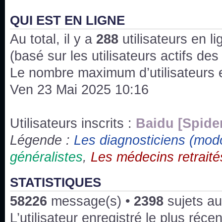
J'ai l'impression que nous n'avons pas fait les s
issus des saisons 6; 7 et 8 !
QUI EST EN LIGNE
Au total, il y a
Bonne année 2020 !
288
utilisateurs en lig
(basé sur les utilisateurs actifs de
Bonne année 2019 !
Le nombre maximum d’utilisateurs 
Ven 23 Mai 2025 10:16
Joyeux Noël !
Bonne année tout le monde !
Utilisateurs inscrits :
Baidu [Spide
Légende :
Les diagnosticiens (mod
Un peu de ménage, spams supprimés. Depuis 
généralistes
,
Les médecins retraité
chaines françaises diffusent House, HD1 et TMC
Salut ! T'as plus de précisions sur l'épisode ? 
STATISTIQUES
3x24 Human Error mais je suis pas sur
58226
message(s) •
2398
sujets au
Bonjour j'aimerais que l'on m'aide à trouver un é
L’utilisateur enregistré le plus réce
qu'une personne fait un arrêt cardiaque mais res