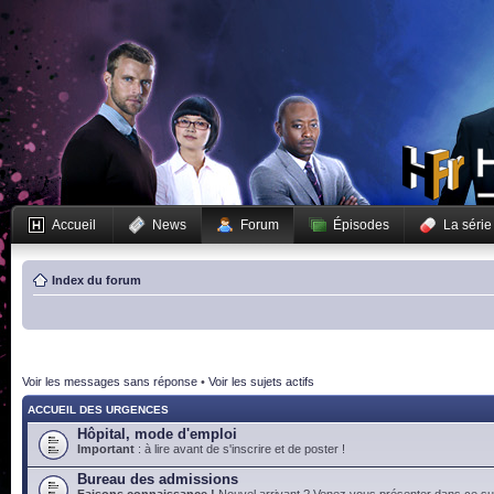
Accueil
News
Forum
Épisodes
La série
Index du forum
Voir les messages sans réponse
•
Voir les sujets actifs
ACCUEIL DES URGENCES
Hôpital, mode d'emploi
Important
: à lire avant de s'inscrire et de poster !
Bureau des admissions
Faisons connaissance !
Nouvel arrivant ? Venez vous présenter dans ce suj