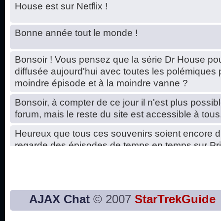
House est sur Netflix !
Bonne année tout le monde !
Bonsoir ! Vous pensez que la série Dr House pou
diffusée aujourd'hui avec toutes les polémiques 
moindre épisode et à la moindre vanne ?
Bonsoir, à compter de ce jour il n'est plus possibl
forum, mais le reste du site est accessible à tous
Heureux que tous ces souvenirs soient encore d
regarde des épisodes de temps en temps sur Pri
Hello, petits soucis dus au changement du serve
base de données. C'est réparé. :)
Bon, 2020, ça n'a pas trop marché. JE vous sou
AJAX Chat
© 2007
StarTrekGuide
2021 plus belle que 2020 !