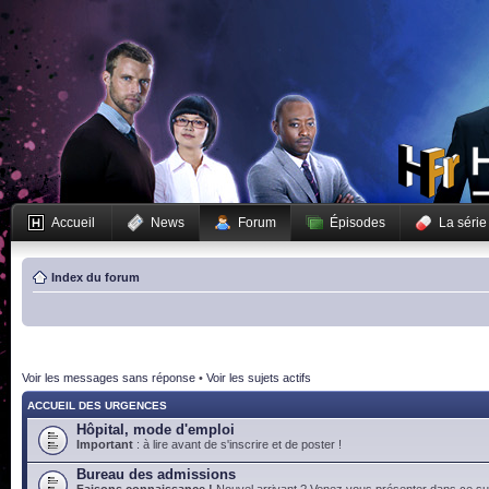
Accueil
News
Forum
Épisodes
La série
Index du forum
Voir les messages sans réponse
•
Voir les sujets actifs
ACCUEIL DES URGENCES
Hôpital, mode d'emploi
Important
: à lire avant de s'inscrire et de poster !
Bureau des admissions
Faisons connaissance !
Nouvel arrivant ? Venez vous présenter dans ce suj