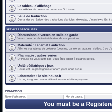
Le tableau d'affichage
Les
articles
de presse ou du net sur Dr House.
Salle de traduction
Demander ou réaliser des traductions d'articles, d'extraits, d'interviews liés à
SERVICES SPÉCIALISÉS
Discussions diverses en salle de garde
Venez bavarder de tout et de rien, de vos passions...
Maternité : Fanart et Fanfiction
Affichez vos talents de créateur (dessins, bannières, avatars, vidéos...) ou d'a
Pharmacie : autres séries
Dr House ne vous suffit pas, vous êtes addict à d'autres séries.
Unité pédiatrique : jeux
House est un grand gamin et adore jouer, nous aussi.
Laboratoire : le site house-fr
Un bug à signaler, une amélioration ou une idée à proposer.
CONNEXION
Nom d’utilisateur:
Mot de passe:
You must be a Register