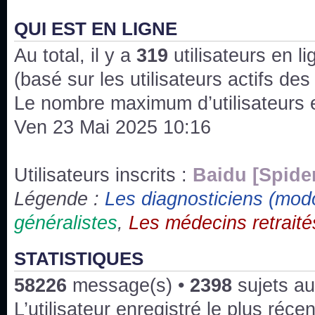
J'ai l'impression que nous n'avons pas fait les s
issus des saisons 6; 7 et 8 !
QUI EST EN LIGNE
Au total, il y a
Bonne année 2020 !
319
utilisateurs en lig
(basé sur les utilisateurs actifs de
Bonne année 2019 !
Le nombre maximum d’utilisateurs 
Ven 23 Mai 2025 10:16
Joyeux Noël !
Bonne année tout le monde !
Utilisateurs inscrits :
Baidu [Spide
Légende :
Les diagnosticiens (mod
Un peu de ménage, spams supprimés. Depuis 
généralistes
,
Les médecins retraité
chaines françaises diffusent House, HD1 et TMC
Salut ! T'as plus de précisions sur l'épisode ? 
STATISTIQUES
3x24 Human Error mais je suis pas sur
58226
message(s) •
2398
sujets au
Bonjour j'aimerais que l'on m'aide à trouver un é
L’utilisateur enregistré le plus réce
qu'une personne fait un arrêt cardiaque mais res