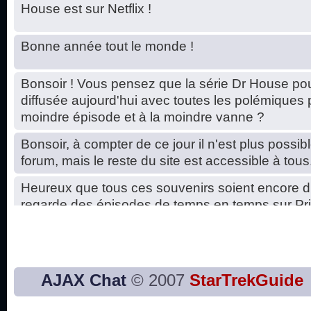
House est sur Netflix !
Bonne année tout le monde !
Bonsoir ! Vous pensez que la série Dr House pou
diffusée aujourd'hui avec toutes les polémiques 
moindre épisode et à la moindre vanne ?
Bonsoir, à compter de ce jour il n'est plus possibl
forum, mais le reste du site est accessible à tous
Heureux que tous ces souvenirs soient encore d
regarde des épisodes de temps en temps sur Pri
Hello, petits soucis dus au changement du serve
base de données. C'est réparé. :)
Bon, 2020, ça n'a pas trop marché. JE vous sou
AJAX Chat
© 2007
StarTrekGuide
2021 plus belle que 2020 !