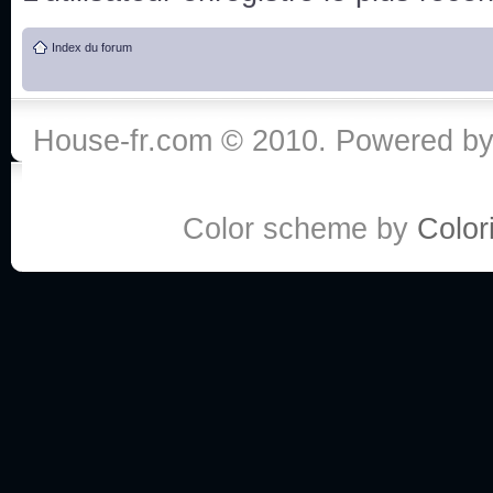
de vos réponse
Index du forum
:he:
Personne pour faire une course de fauteuils roul
House-fr.com © 2010. Powered b
My god, je viens de retomber sur mes dossiers 
Dr House... Quelle époque !
Color scheme by
Colori
Salut tout le monde ! Je me fais un petit après mi
Coucou à tous! House pour toujours yeah!
Coucou, je me suis récemment mis à regarder l
(le sous titrage surtout pour les termes médicaux 
ce forum qui est bien calme depuis la fin de la sér
Allez zou, un peu de ménage aujourd'hui pour eff
spams.