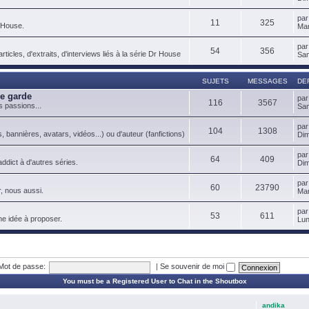
pa
11
325
 House.
Mar
pa
54
356
ticles, d'extraits, d'interviews liés à la série Dr House
Sam
SUJETS
MESSAGES
DE
de garde
pa
116
3567
s passions...
Sam
pa
104
1308
, bannières, avatars, vidéos...) ou d'auteur (fanfictions)
Dim
pa
64
409
ddict à d'autres séries.
Dim
pa
60
23790
, nous aussi.
Mar
pa
53
611
ne idée à proposer.
Lun
Mot de passe:
|
Se souvenir de moi
You must be a Registered User to Chat in the Shoutbox
andika