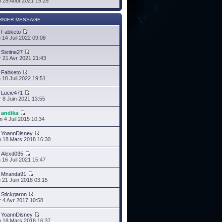
 29 Août 2021 19:25
RNIER MESSAGE
r
Fabketo
 14 Juil 2022 09:08
r
Sixtine27
 21 Avr 2021 21:43
r
Fabketo
 18 Juil 2022 19:51
r
Lucie471
 8 Juin 2021 13:55
r
andika
 4 Juil 2015 10:34
r
YoannDisney
 18 Mars 2018 16:30
r
Alexd035
 16 Juil 2021 15:47
r
Miranda91
 21 Juin 2018 03:15
r
Stickgaron
 4 Avr 2017 10:58
r
YoannDisney
 18 Mars 2018 16:37