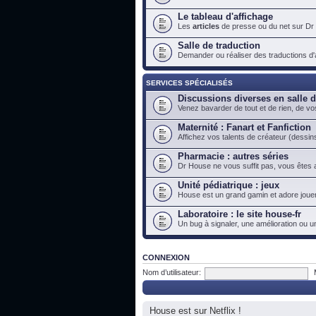
Le tableau d'affichage
Les
articles
de presse ou du net sur Dr
Salle de traduction
Demander ou réaliser des traductions d'ar
SERVICES SPÉCIALISÉS
Discussions diverses en salle 
Venez bavarder de tout et de rien, de vo
Maternité : Fanart et Fanfiction
Affichez vos talents de créateur (dessins
Pharmacie : autres séries
Dr House ne vous suffit pas, vous êtes a
Unité pédiatrique : jeux
House est un grand gamin et adore jouer
Laboratoire : le site house-fr
Un bug à signaler, une amélioration ou u
CONNEXION
Nom d’utilisateur:
House est sur Netflix !