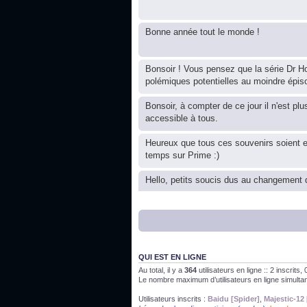
Bonne année tout le monde !
Bonsoir ! Vous pensez que la série Dr Ho
polémiques potentielles au moindre épis
Bonsoir, à compter de ce jour il n'est plu
accessible à tous.
Heureux que tous ces souvenirs soient 
temps sur Prime :)
Hello, petits soucis dus au changement d
Bon, 2020, ça n'a pas trop marché. JE v
J'ai l'impression que nous n'avons pas fa
QUI EST EN LIGNE
Au total, il y a
364
utilisateurs en ligne :: 2 inscrits
Le nombre maximum d’utilisateurs en ligne simult
Bonne année 2020 !
Utilisateurs inscrits :
Baidu [Spider]
,
Majestic-12 