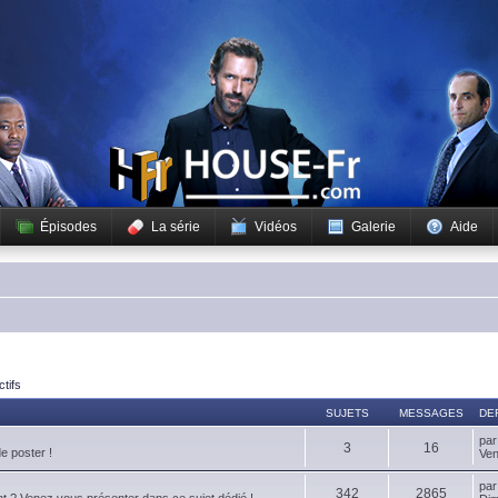
Épisodes
La série
Vidéos
Galerie
Aide
ctifs
SUJETS
MESSAGES
DE
pa
3
16
de poster !
Ven
pa
342
2865
t ? Venez vous présenter dans ce sujet dédié !