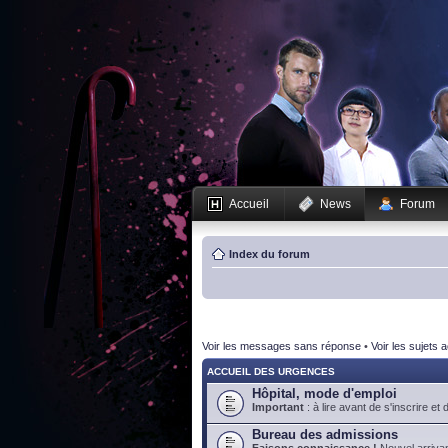
Accueil
News
Forum
Index du forum
Voir les messages sans réponse
•
Voir les sujets a
ACCUEIL DES URGENCES
Hôpital, mode d'emploi
Important
: à lire avant de s'inscrire et 
Bureau des admissions
Faisons connaissance !
Nouvel arrivan