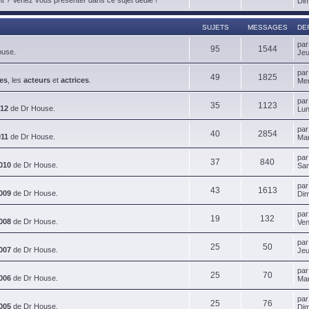
Dim
SUJETS
MESSAGES
DE
pa
95
1544
ouse.
Jeu
pa
49
1825
es
, les
acteurs
et
actrices
.
Mer
pa
35
1123
012
de Dr House.
Lun
pa
40
2854
011
de Dr House.
Mar
pa
37
840
010
de Dr House.
Sam
pa
43
1613
009
de Dr House.
Dim
pa
19
132
008
de Dr House.
Ven
pa
25
50
007
de Dr House.
Jeu
pa
25
70
006
de Dr House.
Mar
pa
25
76
005
de Dr House.
Dim