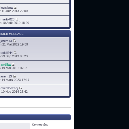
r
louisiana
 11 Juin 2013 22:00
r
martix028
 10 Août 2019 18:20
RNIER MESSAGE
r
jerem13
 21 Mai 2022 19:59
r
soleil444
 29 Sep 2013 03:23
r
andika
 19 Mai 2019 16:02
r
jerem13
 14 Mars 2023 17:17
r
overdoozedj
 10 Nov 2014 23:42
Connectés: