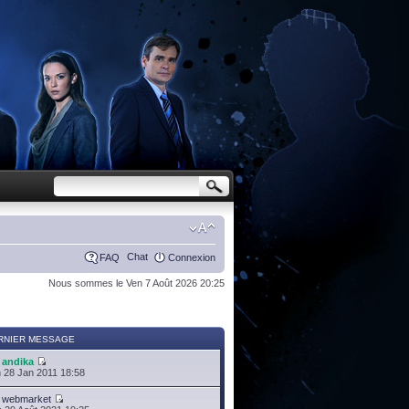
Chat
FAQ
Connexion
Nous sommes le Ven 7 Août 2026 20:25
RNIER MESSAGE
r
andika
 28 Jan 2011 18:58
r
webmarket