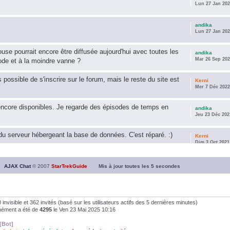
Lun 27 Jan 202
andika
Lun 27 Jan 202
use pourrait encore être diffusée aujourd'hui avec toutes les
andika
Mar 26 Sep 202
ode et à la moindre vanne ?
s possible de s'inscrire sur le forum, mais le reste du site est
Kerni
Mer 7 Déc 2022
encore disponibles. Je regarde des épisodes de temps en
andika
Jeu 23 Déc 202
u serveur hébergeant la base de données. C'est réparé. :)
Kerni
Dim 3 Oct 2021
ous souhaite une année 2021 plus belle que 2020 !
andika
AJAX Chat
© 2007
StarTrekGuide
Mis à jour toutes les
5
secondes
Jeu 21 Jan 202
it les survivor des épisodes issus des saisons 6; 7 et 8 !
andika
Dim 26 Avr 202
, 0 invisible et 362 invités (basé sur les utilisateurs actifs des 5 dernières minutes)
anément a été de
4295
le Ven 23 Mai 2025 10:16
andika
[Bot]
Dim 5 Jan 2020