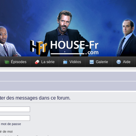
Épisodes
La série
Vidéos
Galerie
Aide
iter des messages dans ce forum.
n mot de passe
r de moi