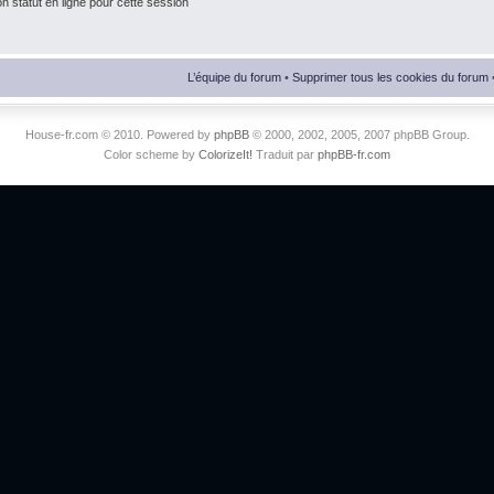
 statut en ligne pour cette session
L’équipe du forum
•
Supprimer tous les cookies du forum
House-fr.com © 2010. Powered by
phpBB
© 2000, 2002, 2005, 2007 phpBB Group.
Color scheme by
ColorizeIt!
Traduit par
phpBB-fr.com