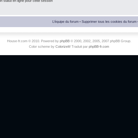
 statut en ligne pour cette session
L’équipe du forum
•
Supprimer tous les cookies du forum
House-fr.com © 2010. Powered by
phpBB
© 2000, 2002, 2005, 2007 phpBB Group.
Color scheme by
ColorizeIt!
Traduit par
phpBB-fr.com