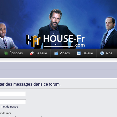
Épisodes
La série
Vidéos
Galerie
Aide
iter des messages dans ce forum.
n mot de passe
r de moi