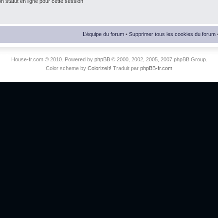
 statut en ligne pour cette session
L’équipe du forum
•
Supprimer tous les cookies du forum
House-fr.com © 2010. Powered by
phpBB
© 2000, 2002, 2005, 2007 phpBB Group.
Color scheme by
ColorizeIt!
Traduit par
phpBB-fr.com