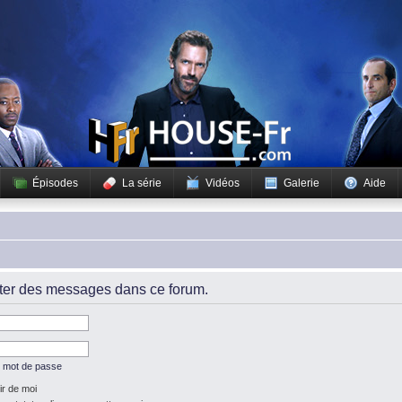
Épisodes
La série
Vidéos
Galerie
Aide
iter des messages dans ce forum.
n mot de passe
r de moi