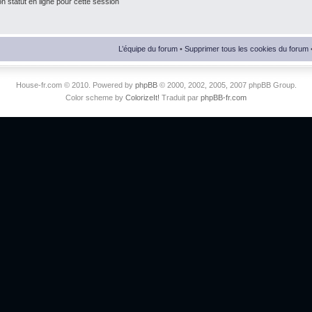
 statut en ligne pour cette session
L’équipe du forum
•
Supprimer tous les cookies du forum
House-fr.com © 2010. Powered by
phpBB
© 2000, 2002, 2005, 2007 phpBB Group.
Color scheme by
ColorizeIt!
Traduit par
phpBB-fr.com