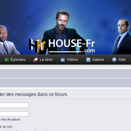
Épisodes
La série
Vidéos
Galerie
Aide
iter des messages dans ce forum.
n mot de passe
r de moi