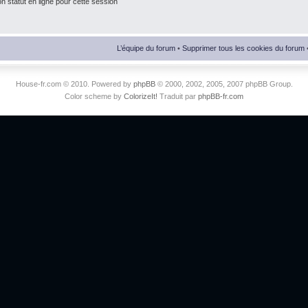
 statut en ligne pour cette session
L’équipe du forum
•
Supprimer tous les cookies du forum
House-fr.com © 2010. Powered by
phpBB
© 2000, 2002, 2005, 2007 phpBB Group.
Color scheme by
ColorizeIt!
Traduit par
phpBB-fr.com