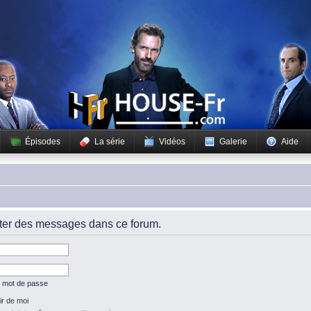
Épisodes
La série
Vidéos
Galerie
Aide
iter des messages dans ce forum.
n mot de passe
r de moi