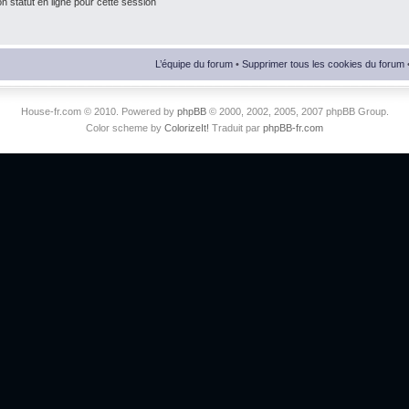
 statut en ligne pour cette session
L’équipe du forum
•
Supprimer tous les cookies du forum
House-fr.com © 2010. Powered by
phpBB
© 2000, 2002, 2005, 2007 phpBB Group.
Color scheme by
ColorizeIt!
Traduit par
phpBB-fr.com