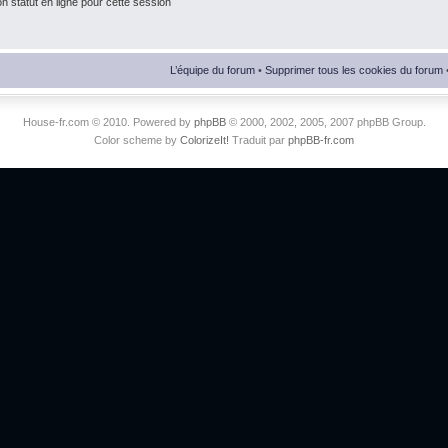
 statut en ligne pour cette session
L’équipe du forum
•
Supprimer tous les cookies du forum
House-fr.com © 2010. Powered by
phpBB
© 2000, 2002, 2005, 2007 phpBB Group.
Color scheme by
ColorizeIt!
Traduit par
phpBB-fr.com