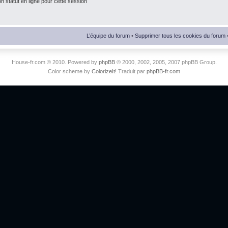
 statut en ligne pour cette session
L’équipe du forum
•
Supprimer tous les cookies du forum
House-fr.com © 2010. Powered by
phpBB
© 2000, 2002, 2005, 2007 phpBB Group.
Color scheme by
ColorizeIt!
Traduit par
phpBB-fr.com