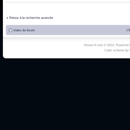
Retour à la recherche avancée
L’
Index du forum
House-fr.com © 2010. Powered
Color scheme by