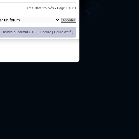
0 résultats trouvés • Page
1
sur
1
• Heures au format UTC + 1 heure [ Heure d’été ]