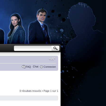
Chat
FAQ
Connexion
0 résultats trouvés • Page
1
sur
1