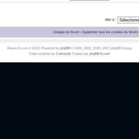
Aller à:
L’équipe du forum
•
Supprimer tous les cookies du forum
House-fr.com © 2010. Powered by
phpBB
© 2000, 2002, 2005, 2007 phpBB Group.
Color scheme by
ColorizeIt!
Traduit par
phpBB-fr.com