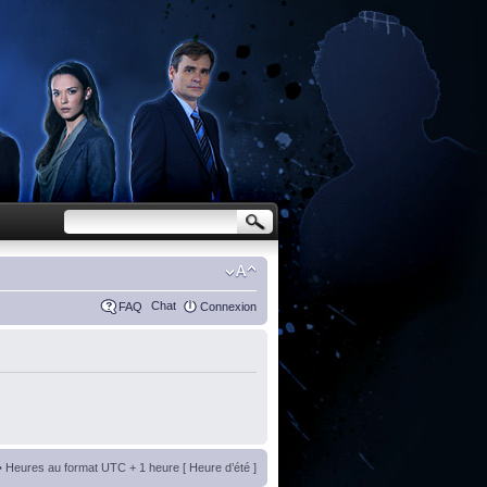
Chat
FAQ
Connexion
• Heures au format UTC + 1 heure [ Heure d’été ]