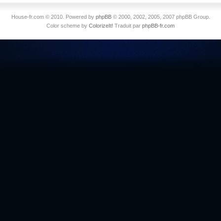
House-fr.com © 2010. Powered by
phpBB
© 2000, 2002, 2005, 2007 phpBB Group.
Color scheme by
ColorizeIt!
Traduit par
phpBB-fr.com