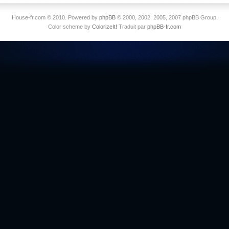
House-fr.com © 2010. Powered by
phpBB
© 2000, 2002, 2005, 2007 phpBB Group.
Color scheme by
ColorizeIt!
Traduit par
phpBB-fr.com