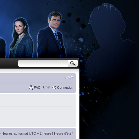
Chat
FAQ
Connexion
• Heures au format UTC + 1 heure [ Heure d’été ]