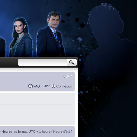
Chat
FAQ
Connexion
• Heures au format UTC + 1 heure [ Heure d’été ]