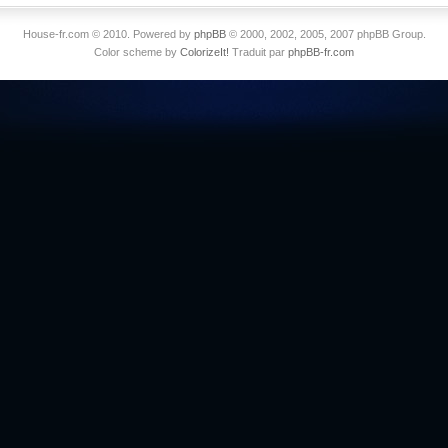
House-fr.com © 2010. Powered by
phpBB
© 2000, 2002, 2005, 2007 phpBB Group.
Color scheme by
ColorizeIt!
Traduit par
phpBB-fr.com