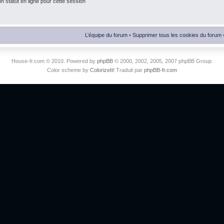
 statut en ligne pour cette session
L’équipe du forum
•
Supprimer tous les cookies du forum
House-fr.com © 2010. Powered by
phpBB
© 2000, 2002, 2005, 2007 phpBB Group.
Color scheme by
ColorizeIt!
Traduit par
phpBB-fr.com