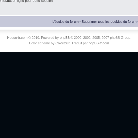
 statut en ligne pour cette session
L’équipe du forum
•
Supprimer tous les cookies du forum
House-fr.com © 2010. Powered by
phpBB
© 2000, 2002, 2005, 2007 phpBB Group.
Color scheme by
ColorizeIt!
Traduit par
phpBB-fr.com