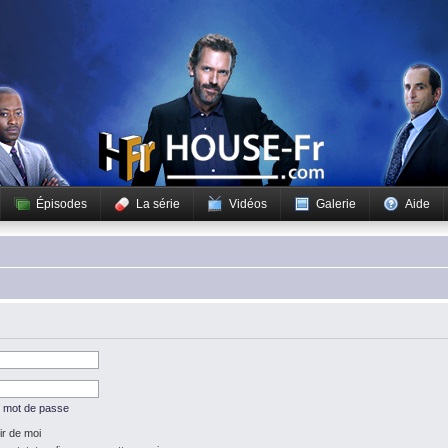
Épisodes
La série
Vidéos
Galerie
Aide
n mot de passe
r de moi