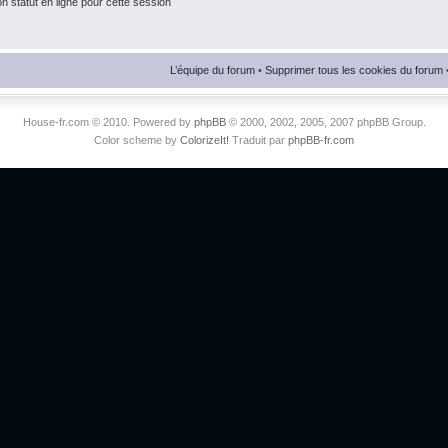
 statut en ligne pour cette session
L’équipe du forum
•
Supprimer tous les cookies du forum
House-fr.com © 2010. Powered by
phpBB
© 2000, 2002, 2005, 2007 phpBB Group.
Color scheme by
ColorizeIt!
Traduit par
phpBB-fr.com