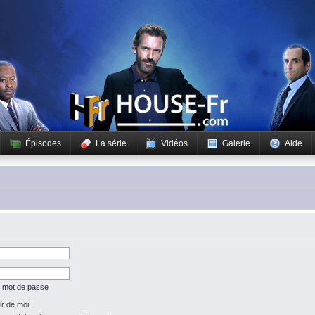
Épisodes
La série
Vidéos
Galerie
Aide
n mot de passe
r de moi