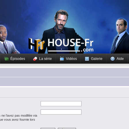
Épisodes
La série
Vidéos
Galerie
Aide
 ne l’avez pas modifiée via
 que vous avez fournie lors