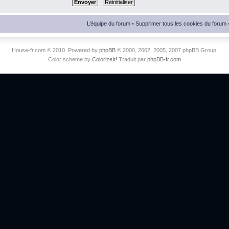
L’équipe du forum
•
Supprimer tous les cookies du forum
House-fr.com © 2010. Powered by
phpBB
© 2000, 2002, 2005, 2007 phpBB Group.
Color scheme by
ColorizeIt!
Traduit par
phpBB-fr.com