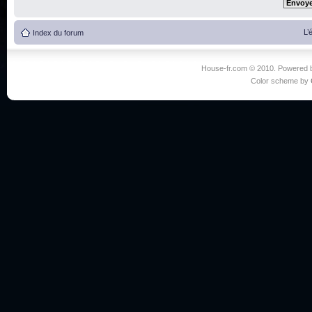
L’
Index du forum
House-fr.com © 2010. Powered
Color scheme by