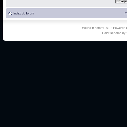
L’
Index du forum
House-fr.com © 2010. Powered
Color scheme by