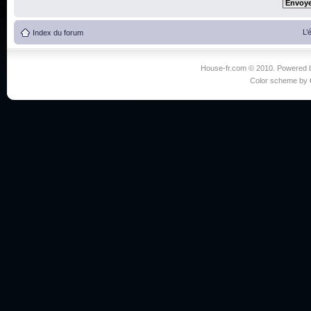
L’
Index du forum
House-fr.com © 2010. Powered
Color scheme by