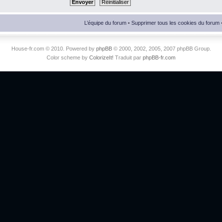
L’équipe du forum
•
Supprimer tous les cookies du forum
House-fr.com © 2010. Powered by
phpBB
© 2000, 2002, 2005, 2007 phpBB Group.
Color scheme by
ColorizeIt!
Traduit par
phpBB-fr.com