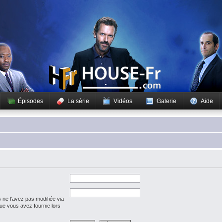
Épisodes
La série
Vidéos
Galerie
Aide
 ne l’avez pas modifiée via
 que vous avez fournie lors