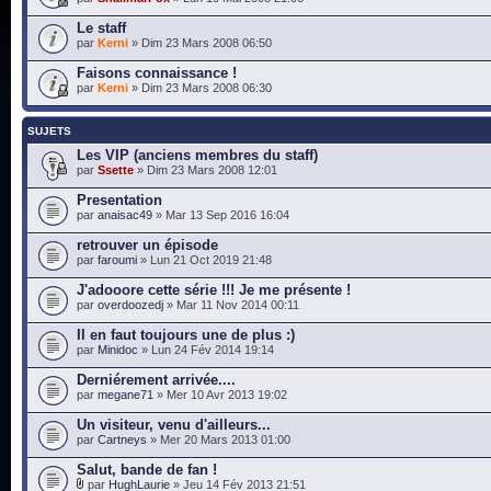
Le staff
par
Kerni
» Dim 23 Mars 2008 06:50
Faisons connaissance !
par
Kerni
» Dim 23 Mars 2008 06:30
SUJETS
Les VIP (anciens membres du staff)
par
Ssette
» Dim 23 Mars 2008 12:01
Presentation
par
anaisac49
» Mar 13 Sep 2016 16:04
retrouver un épisode
par
faroumi
» Lun 21 Oct 2019 21:48
J'adooore cette série !!! Je me présente !
par
overdoozedj
» Mar 11 Nov 2014 00:11
Il en faut toujours une de plus :)
par
Minidoc
» Lun 24 Fév 2014 19:14
Derniérement arrivée....
par
megane71
» Mer 10 Avr 2013 19:02
Un visiteur, venu d'ailleurs...
par
Cartneys
» Mer 20 Mars 2013 01:00
Salut, bande de fan !
par
HughLaurie
» Jeu 14 Fév 2013 21:51