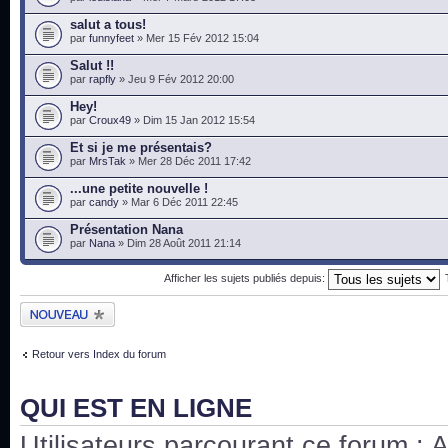
salut a tous!
par
funnyfeet
» Mer 15 Fév 2012 15:04
Salut !!
par
rapfly
» Jeu 9 Fév 2012 20:00
Hey!
par
Croux49
» Dim 15 Jan 2012 15:54
Et si je me présentais?
par
MrsTak
» Mer 28 Déc 2011 17:42
...une petite nouvelle !
par
candy
» Mar 6 Déc 2011 22:45
Présentation Nana
par
Nana
» Dim 28 Août 2011 21:14
Afficher les sujets publiés depuis:
Publier un nouveau
sujet
Retour vers Index du forum
QUI EST EN LIGNE
Utilisateurs parcourant ce forum : Au