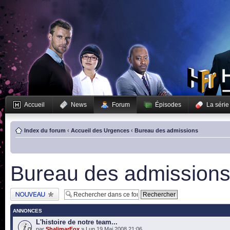
Accueil
News
Forum
Épisodes
La série
Index du forum
‹
Accueil des Urgences
‹
Bureau des admissions
Bureau des admission
Publier un nouveau
sujet
ANNONCES
L'histoire de notre team...
par
ShalimarFox
» Lun 19 Mai 2008 21:06