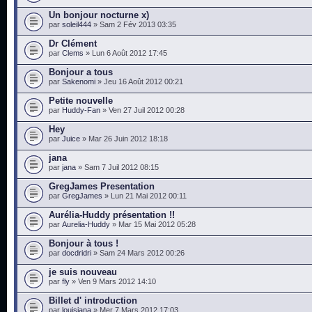
Un bonjour nocturne x)
par
soleil444
» Sam 2 Fév 2013 03:35
Dr Clément
par
Clems
» Lun 6 Août 2012 17:45
Bonjour a tous
par
Sakenomi
» Jeu 16 Août 2012 00:21
Petite nouvelle
par
Huddy-Fan
» Ven 27 Juil 2012 00:28
Hey
par
Juice
» Mar 26 Juin 2012 18:18
jana
par
jana
» Sam 7 Juil 2012 08:15
GregJames Presentation
par
GregJames
» Lun 21 Mai 2012 00:11
Aurélia-Huddy présentation !!
par
Aurelia-Huddy
» Mar 15 Mai 2012 05:28
Bonjour à tous !
par
docdridri
» Sam 24 Mars 2012 00:26
je suis nouveau
par
fly
» Ven 9 Mars 2012 14:10
Billet d' introduction
par
louisiana
» Mer 7 Mars 2012 17:03