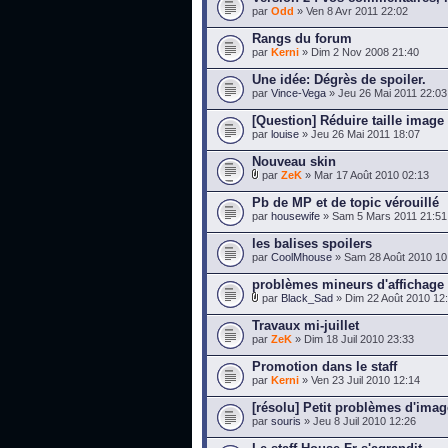
par
Odd
» Ven 8 Avr 2011 22:02
Rangs du forum
par
Kerni
» Dim 2 Nov 2008 21:40
Une idée: Dégrès de spoiler.
par
Vince-Vega
» Jeu 26 Mai 2011 22:03
[Question] Réduire taille image
par
louise
» Jeu 26 Mai 2011 18:07
Nouveau skin
par
ZeK
» Mar 17 Août 2010 02:13
Pb de MP et de topic vérouillé
par
housewife
» Sam 5 Mars 2011 21:51
les balises spoilers
par
CoolMhouse
» Sam 28 Août 2010 10
problèmes mineurs d'affichage
par
Black_Sad
» Dim 22 Août 2010 12
Travaux mi-juillet
par
ZeK
» Dim 18 Juil 2010 23:33
Promotion dans le staff
par
Kerni
» Ven 23 Juil 2010 12:14
[résolu] Petit problèmes d'ima
par
souris
» Jeu 8 Juil 2010 12:26