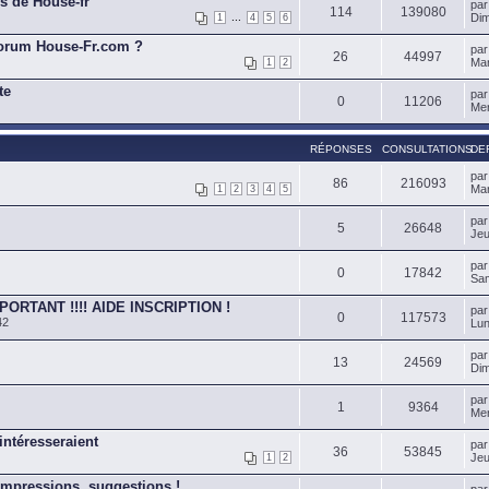
es de House-fr
pa
114
139080
...
Dim
1
4
5
6
orum House-Fr.com ?
pa
26
44997
Mar
1
2
te
pa
0
11206
Mer
RÉPONSES
CONSULTATIONS
DE
pa
86
216093
Mar
1
2
3
4
5
pa
5
26648
Jeu
pa
0
17842
Sam
PORTANT !!!! AIDE INSCRIPTION !
pa
0
117573
42
Lun
pa
13
24569
Dim
pa
1
9364
Mer
ntéresseraient
pa
36
53845
Jeu
1
2
impressions, suggestions !