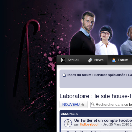
Accueil
News
Forum
Index du forum
‹
Services spécialisés
‹
La
Laboratoire : le site house-f
Publier un nouveau
sujet
ANNONCES
Un Twitter et un compte Faceb
par
lhdlovebooh
» Jeu 25 Mars 2010 1