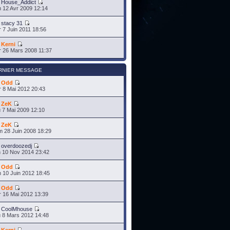
r
House_Addict
 12 Avr 2009 12:14
r
stacy 31
 7 Juin 2011 18:56
r
Kerni
 26 Mars 2008 11:37
RNIER MESSAGE
r
Odd
 8 Mai 2012 20:43
r
ZeK
 7 Mai 2009 12:10
r
ZeK
 28 Juin 2008 18:29
r
overdoozedj
 10 Nov 2014 23:42
r
Odd
 10 Juin 2012 18:45
r
Odd
 16 Mai 2012 13:39
r
CoolMhouse
 8 Mars 2012 14:48