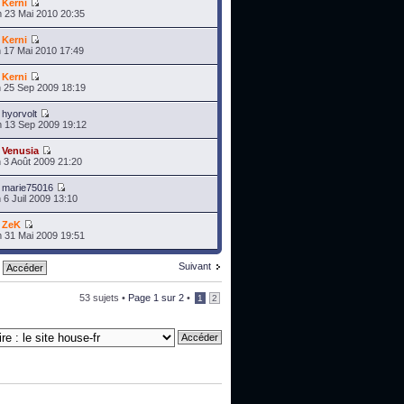
r
Kerni
 23 Mai 2010 20:35
r
Kerni
 17 Mai 2010 17:49
r
Kerni
 25 Sep 2009 18:19
r
hyorvolt
 13 Sep 2009 19:12
r
Venusia
 3 Août 2009 21:20
r
marie75016
 6 Juil 2009 13:10
r
ZeK
 31 Mai 2009 19:51
Suivant
53 sujets •
Page
1
sur
2
•
1
2