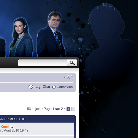
Chat
FAQ
Connexion
53 sujets •
Page
1
sur
2
•
1
2
RNIER MESSAGE
r
Kerni
 8 Août 2010 19:49