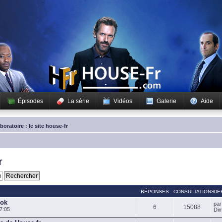
Épisodes
La série
Vidéos
Galerie
Aide
boratoire : le site house-fr
r
RÉPONSES
CONSULTATIONS
DE
ook
pa
6
15088
7:05
Dim