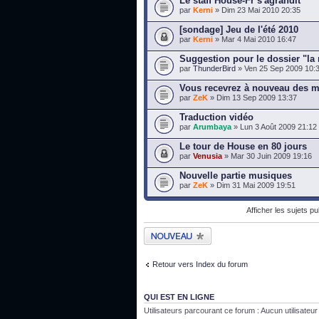
Le staff House-Fr s'agrandit
par
Kerni
» Dim 23 Mai 2010 20:35
[sondage] Jeu de l'été 2010
par
Kerni
» Mar 4 Mai 2010 16:47
Suggestion pour le dossier "la
par
ThunderBird
» Ven 25 Sep 2009 10:
Vous recevrez à nouveau des m
par
ZeK
» Dim 13 Sep 2009 13:37
Traduction vidéo
par
Arumbaya
» Lun 3 Août 2009 21:12
Le tour de House en 80 jours
par
Venusia
» Mar 30 Juin 2009 19:16
Nouvelle partie musiques
par
ZeK
» Dim 31 Mai 2009 19:51
Afficher les sujets p
Publier un nouveau
sujet
Retour vers Index du forum
QUI EST EN LIGNE
Utilisateurs parcourant ce forum : Aucun utilisateur i