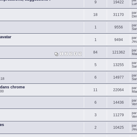
pa
9
19422
Lun
pa
18
31170
Dim
pa
1
9556
Sam
 avatar
pa
1
9494
Jeu
pa
84
121362
Mar
1
2
3
4
5
pa
5
13255
Sam
pa
6
14977
:18
Sam
 dans chrome
pa
11
22064
:00
Mar
pa
6
14436
Ven
pa
3
11279
Ven
ges
pa
2
10425
Jeu