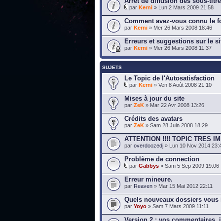
Arrêt de diffusion des sous-titr
par
Kerni
» Lun 2 Mars 2009 21:58
Comment avez-vous connu le f
par
Kerni
» Mer 26 Mars 2008 18:46
Erreurs et suggestions sur le si
par
Kerni
» Mer 26 Mars 2008 11:37
SUJETS
Le Topic de l'Autosatisfaction
par
Kerni
» Ven 8 Août 2008 21:10
Mises à jour du site
par
ZeK
» Mar 22 Avr 2008 13:26
Crédits des avatars
par
ZeK
» Sam 28 Juin 2008 18:29
ATTENTION !!!! TOPIC TRES IM
par
overdoozedj
» Lun 10 Nov 2014 23:
Problème de connection
par
Gabbys
» Sam 5 Sep 2009 19:06
Erreur mineure.
par
Reaven
» Mar 15 Mai 2012 22:11
Quels nouveaux dossiers vous i
par
Yoyo
» Sam 7 Mars 2009 11:11
Version 2 : vos commentaires, 