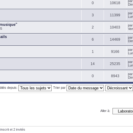
pa
0
10618
Dim
pa
3
11399
Lun
 musique"
pa
2
10403
35
Ven
ails
pa
6
14469
Dim
pa
1
9166
Lun
pa
14
25235
Lun
pa
0
8943
Dim
ubliés depuis:
Trier par
Aller à:
nscrit et 2 invités