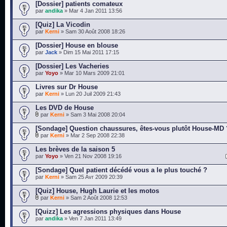
[Dossier] patients comateux
par
andika
» Mar 4 Jan 2011 13:56
[Quiz] La Vicodin
par
Kerni
» Sam 30 Août 2008 18:26
[Dossier] House en blouse
par
Jack
» Dim 15 Mai 2011 17:15
[Dossier] Les Vacheries
par
Yoyo
» Mar 10 Mars 2009 21:01
Livres sur Dr House
par
Kerni
» Lun 20 Juil 2009 21:43
Les DVD de House
par
Kerni
» Sam 3 Mai 2008 20:04
[Sondage] Question chaussures, êtes-vous plutôt House-MD 
par
Kerni
» Mar 2 Sep 2008 22:38
Les brèves de la saison 5
par
Yoyo
» Ven 21 Nov 2008 19:16
[Sondage] Quel patient décédé vous a le plus touché ?
par
Kerni
» Sam 25 Avr 2009 20:39
[Quiz] House, Hugh Laurie et les motos
par
Kerni
» Sam 2 Août 2008 12:53
[Quizz] Les agressions physiques dans House
par
andika
» Ven 7 Jan 2011 13:49