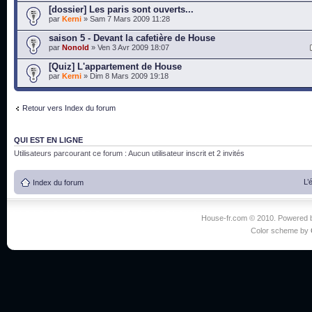
[dossier] Les paris sont ouverts...
par
Kerni
» Sam 7 Mars 2009 11:28
saison 5 - Devant la cafetière de House
par
Nonold
» Ven 3 Avr 2009 18:07
[Quiz] L'appartement de House
par
Kerni
» Dim 8 Mars 2009 19:18
Retour vers Index du forum
QUI EST EN LIGNE
Utilisateurs parcourant ce forum : Aucun utilisateur inscrit et 2 invités
L’
Index du forum
House-fr.com © 2010. Powered
Color scheme by