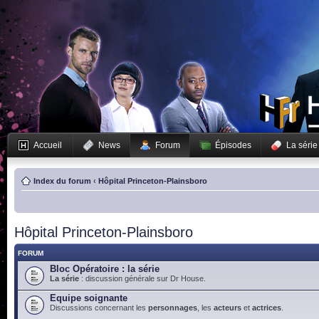
Accueil
News
Forum
Épisodes
La série
Index du forum
‹
Hôpital Princeton-Plainsboro
Hôpital Princeton-Plainsboro
FORUM
Bloc Opératoire : la série
La série
: discussion générale sur Dr House.
Equipe soignante
Discussions concernant les
personnages
, les
acteurs
et
actrices
.