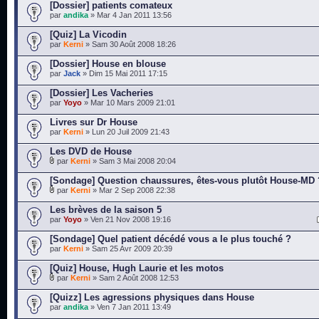
[Dossier] patients comateux
par
andika
» Mar 4 Jan 2011 13:56
[Quiz] La Vicodin
par
Kerni
» Sam 30 Août 2008 18:26
[Dossier] House en blouse
par
Jack
» Dim 15 Mai 2011 17:15
[Dossier] Les Vacheries
par
Yoyo
» Mar 10 Mars 2009 21:01
Livres sur Dr House
par
Kerni
» Lun 20 Juil 2009 21:43
Les DVD de House
par
Kerni
» Sam 3 Mai 2008 20:04
[Sondage] Question chaussures, êtes-vous plutôt House-MD 
par
Kerni
» Mar 2 Sep 2008 22:38
Les brèves de la saison 5
par
Yoyo
» Ven 21 Nov 2008 19:16
[Sondage] Quel patient décédé vous a le plus touché ?
par
Kerni
» Sam 25 Avr 2009 20:39
[Quiz] House, Hugh Laurie et les motos
par
Kerni
» Sam 2 Août 2008 12:53
[Quizz] Les agressions physiques dans House
par
andika
» Ven 7 Jan 2011 13:49