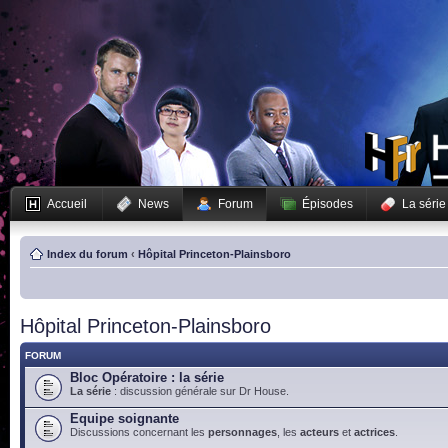
Accueil
News
Forum
Épisodes
La série
Index du forum
‹
Hôpital Princeton-Plainsboro
Hôpital Princeton-Plainsboro
FORUM
Bloc Opératoire : la série
La série
: discussion générale sur Dr House.
Equipe soignante
Discussions concernant les
personnages
, les
acteurs
et
actrices
.