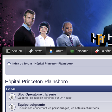
Accueil
News
Forum
Épisodes
La série
Index du forum
‹
Hôpital Princeton-Plainsboro
Hôpital Princeton-Plainsboro
FORUM
Bloc Opératoire : la série
La série
: discussion générale sur Dr House.
Equipe soignante
Discussions concernant les
personnages
, les
acteurs
et
actrices
.