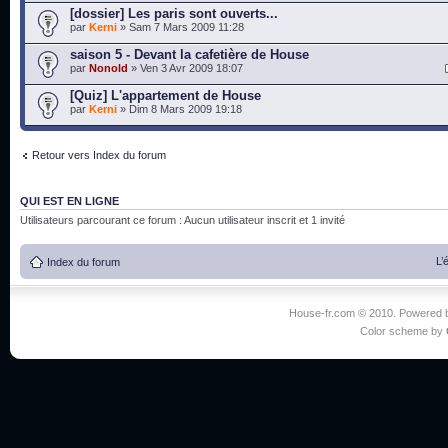
[dossier] Les paris sont ouverts...
par
Kerni
» Sam 7 Mars 2009 11:28
saison 5 - Devant la cafetière de House
par
Nonold
» Ven 3 Avr 2009 18:07
[Quiz] L'appartement de House
par
Kerni
» Dim 8 Mars 2009 19:18
Retour vers Index du forum
QUI EST EN LIGNE
Utilisateurs parcourant ce forum : Aucun utilisateur inscrit et 1 invité
L’
Index du forum
House-fr.com © 2010. Powered
Color scheme by