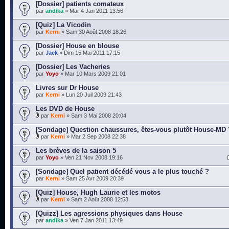
[Dossier] patients comateux
par
andika
» Mar 4 Jan 2011 13:56
[Quiz] La Vicodin
par
Kerni
» Sam 30 Août 2008 18:26
[Dossier] House en blouse
par
Jack
» Dim 15 Mai 2011 17:15
[Dossier] Les Vacheries
par
Yoyo
» Mar 10 Mars 2009 21:01
Livres sur Dr House
par
Kerni
» Lun 20 Juil 2009 21:43
Les DVD de House
par
Kerni
» Sam 3 Mai 2008 20:04
[Sondage] Question chaussures, êtes-vous plutôt House-MD 
par
Kerni
» Mar 2 Sep 2008 22:38
Les brèves de la saison 5
par
Yoyo
» Ven 21 Nov 2008 19:16
[Sondage] Quel patient décédé vous a le plus touché ?
par
Kerni
» Sam 25 Avr 2009 20:39
[Quiz] House, Hugh Laurie et les motos
par
Kerni
» Sam 2 Août 2008 12:53
[Quizz] Les agressions physiques dans House
par
andika
» Ven 7 Jan 2011 13:49