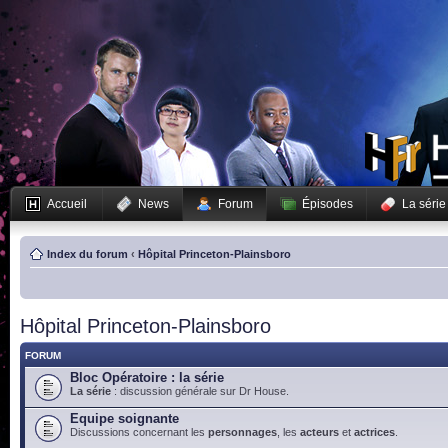
Accueil
News
Forum
Épisodes
La série
Index du forum
‹
Hôpital Princeton-Plainsboro
Hôpital Princeton-Plainsboro
FORUM
Bloc Opératoire : la série
La série
: discussion générale sur Dr House.
Equipe soignante
Discussions concernant les
personnages
, les
acteurs
et
actrices
.