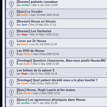
[Dossier] patients comateux
par
andika
» Mar 4 Jan 2011 13:56
[Quiz] La Vicodin
par
Kerni
» Sam 30 Août 2008 18:26
[Dossier] House en blouse
par
Jack
» Dim 15 Mai 2011 17:15
[Dossier] Les Vacheries
par
Yoyo
» Mar 10 Mars 2009 21:01
Livres sur Dr House
par
Kerni
» Lun 20 Juil 2009 21:43
Les DVD de House
par
Kerni
» Sam 3 Mai 2008 20:04
[Sondage] Question chaussures, êtes-vous plutôt House-MD 
par
Kerni
» Mar 2 Sep 2008 22:38
Les brèves de la saison 5
par
Yoyo
» Ven 21 Nov 2008 19:16
[Sondage] Quel patient décédé vous a le plus touché ?
par
Kerni
» Sam 25 Avr 2009 20:39
[Quiz] House, Hugh Laurie et les motos
par
Kerni
» Sam 2 Août 2008 12:53
[Quizz] Les agressions physiques dans House
par
andika
» Ven 7 Jan 2011 13:49