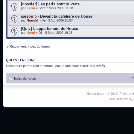
[dossier] Les paris sont ouverts...
par
Kerni
» Sam 7 Mars 2009 11:28
saison 5 - Devant la cafetière de House
par
Nonold
» Ven 3 Avr 2009 18:07
[Quiz] L'appartement de House
par
Kerni
» Dim 8 Mars 2009 19:18
Retour vers Index du forum
QUI EST EN LIGNE
Utilisateurs parcourant ce forum : Aucun utilisateur inscrit et 3 invités
L’
Index du forum
House-fr.com © 2010. Powered
Color scheme by