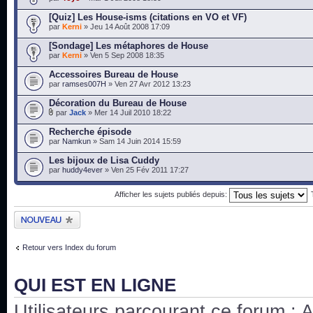
[Quiz] Les House-isms (citations en VO et VF)
par
Kerni
» Jeu 14 Août 2008 17:09
[Sondage] Les métaphores de House
par
Kerni
» Ven 5 Sep 2008 18:35
Accessoires Bureau de House
par
ramses007H
» Ven 27 Avr 2012 13:23
Décoration du Bureau de House
par
Jack
» Mer 14 Juil 2010 18:22
Recherche épisode
par
Namkun
» Sam 14 Juin 2014 15:59
Les bijoux de Lisa Cuddy
par
huddy4ever
» Ven 25 Fév 2011 17:27
Afficher les sujets publiés depuis:
Publier un nouveau
sujet
Retour vers Index du forum
QUI EST EN LIGNE
Utilisateurs parcourant ce forum : Au