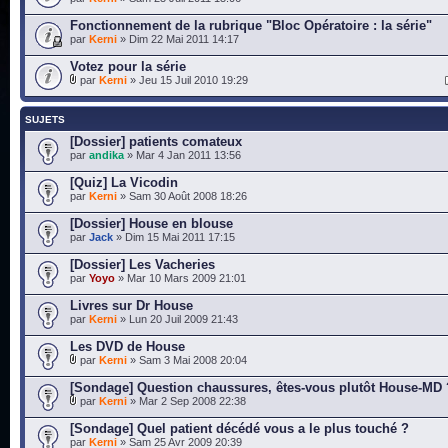
Fonctionnement de la rubrique "Bloc Opératoire : la série"
par
Kerni
» Dim 22 Mai 2011 14:17
Votez pour la série
par
Kerni
» Jeu 15 Juil 2010 19:29
SUJETS
[Dossier] patients comateux
par
andika
» Mar 4 Jan 2011 13:56
[Quiz] La Vicodin
par
Kerni
» Sam 30 Août 2008 18:26
[Dossier] House en blouse
par
Jack
» Dim 15 Mai 2011 17:15
[Dossier] Les Vacheries
par
Yoyo
» Mar 10 Mars 2009 21:01
Livres sur Dr House
par
Kerni
» Lun 20 Juil 2009 21:43
Les DVD de House
par
Kerni
» Sam 3 Mai 2008 20:04
[Sondage] Question chaussures, êtes-vous plutôt House-MD 
par
Kerni
» Mar 2 Sep 2008 22:38
[Sondage] Quel patient décédé vous a le plus touché ?
par
Kerni
» Sam 25 Avr 2009 20:39