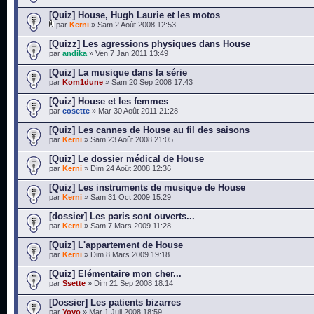
[Quiz] House, Hugh Laurie et les motos
par
Kerni
» Sam 2 Août 2008 12:53
[Quizz] Les agressions physiques dans House
par
andika
» Ven 7 Jan 2011 13:49
[Quiz] La musique dans la série
par
Kom1dune
» Sam 20 Sep 2008 17:43
[Quiz] House et les femmes
par
cosette
» Mar 30 Août 2011 21:28
[Quiz] Les cannes de House au fil des saisons
par
Kerni
» Sam 23 Août 2008 21:05
[Quiz] Le dossier médical de House
par
Kerni
» Dim 24 Août 2008 12:36
[Quiz] Les instruments de musique de House
par
Kerni
» Sam 31 Oct 2009 15:29
[dossier] Les paris sont ouverts...
par
Kerni
» Sam 7 Mars 2009 11:28
[Quiz] L'appartement de House
par
Kerni
» Dim 8 Mars 2009 19:18
[Quiz] Elémentaire mon cher...
par
Ssette
» Dim 21 Sep 2008 18:14
[Dossier] Les patients bizarres
par
Yoyo
» Mar 1 Juil 2008 18:59