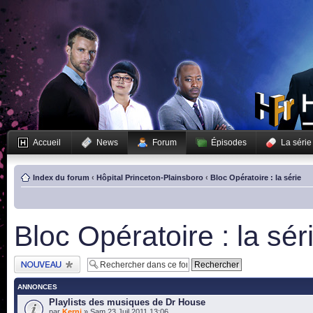
Accueil
News
Forum
Épisodes
La série
Index du forum
‹
Hôpital Princeton-Plainsboro
‹
Bloc Opératoire : la série
Bloc Opératoire : la sér
Publier un nouveau
sujet
ANNONCES
Playlists des musiques de Dr House
par
Kerni
» Sam 23 Juil 2011 13:06