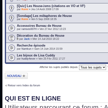
[Quiz] Les House-isms (citations en VO et VF)
par
Kerni
» Jeu 14 Août 2008 17:09
[Sondage] Les métaphores de House
par
Kerni
» Ven 5 Sep 2008 18:35
Accessoires Bureau de House
par
ramses007H
» Ven 27 Avr 2012 13:23
Décoration du Bureau de House
par
Jack
» Mer 14 Juil 2010 18:22
Recherche épisode
par
Namkun
» Sam 14 Juin 2014 15:59
Les bijoux de Lisa Cuddy
par
huddy4ever
» Ven 25 Fév 2011 17:27
Afficher les sujets publiés depuis:
Publier un nouveau
sujet
Retour vers Index du forum
QUI EST EN LIGNE
Utilisateurs parcourant ce forum : Au