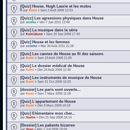
[Quiz] House, Hugh Laurie et les motos
par
Kerni
» Sam 2 Août 2008 12:53
[Quizz] Les agressions physiques dans House
par
andika
» Ven 7 Jan 2011 13:49
[Quiz] La musique dans la série
par
Kom1dune
» Sam 20 Sep 2008 17:43
[Quiz] House et les femmes
par
cosette
» Mar 30 Août 2011 21:28
[Quiz] Les cannes de House au fil des saisons
par
Kerni
» Sam 23 Août 2008 21:05
[Quiz] Le dossier médical de House
par
Kerni
» Dim 24 Août 2008 12:36
[Quiz] Les instruments de musique de House
par
Kerni
» Sam 31 Oct 2009 15:29
[dossier] Les paris sont ouverts...
par
Kerni
» Sam 7 Mars 2009 11:28
[Quiz] L'appartement de House
par
Kerni
» Dim 8 Mars 2009 19:18
[Quiz] Elémentaire mon cher...
par
Ssette
» Dim 21 Sep 2008 18:14
[Dossier] Les patients bizarres
par
Yoyo
» Mar 1 Juil 2008 18:59