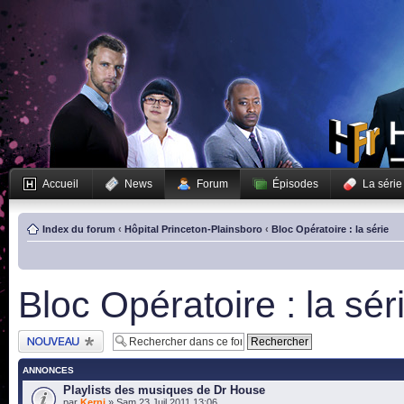
Accueil
News
Forum
Épisodes
La série
Index du forum
‹
Hôpital Princeton-Plainsboro
‹
Bloc Opératoire : la série
Bloc Opératoire : la sér
Publier un nouveau
sujet
ANNONCES
Playlists des musiques de Dr House
par
Kerni
» Sam 23 Juil 2011 13:06