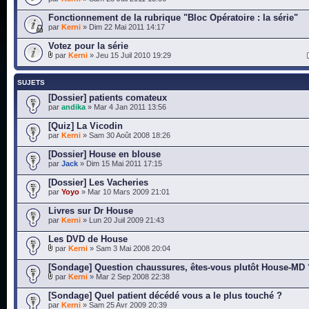
Fonctionnement de la rubrique "Bloc Opératoire : la série"
par
Kerni
» Dim 22 Mai 2011 14:17
Votez pour la série
par
Kerni
» Jeu 15 Juil 2010 19:29
SUJETS
[Dossier] patients comateux
par
andika
» Mar 4 Jan 2011 13:56
[Quiz] La Vicodin
par
Kerni
» Sam 30 Août 2008 18:26
[Dossier] House en blouse
par
Jack
» Dim 15 Mai 2011 17:15
[Dossier] Les Vacheries
par
Yoyo
» Mar 10 Mars 2009 21:01
Livres sur Dr House
par
Kerni
» Lun 20 Juil 2009 21:43
Les DVD de House
par
Kerni
» Sam 3 Mai 2008 20:04
[Sondage] Question chaussures, êtes-vous plutôt House-MD 
par
Kerni
» Mar 2 Sep 2008 22:38
[Sondage] Quel patient décédé vous a le plus touché ?
par
Kerni
» Sam 25 Avr 2009 20:39