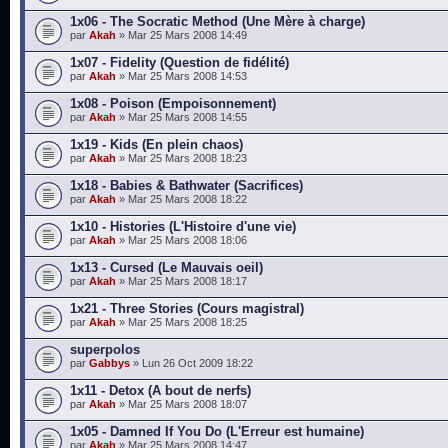
1x06 - The Socratic Method (Une Mère à charge)
par
Akah
» Mar 25 Mars 2008 14:49
1x07 - Fidelity (Question de fidélité)
par
Akah
» Mar 25 Mars 2008 14:53
1x08 - Poison (Empoisonnement)
par
Akah
» Mar 25 Mars 2008 14:55
1x19 - Kids (En plein chaos)
par
Akah
» Mar 25 Mars 2008 18:23
1x18 - Babies & Bathwater (Sacrifices)
par
Akah
» Mar 25 Mars 2008 18:22
1x10 - Histories (L'Histoire d'une vie)
par
Akah
» Mar 25 Mars 2008 18:06
1x13 - Cursed (Le Mauvais oeil)
par
Akah
» Mar 25 Mars 2008 18:17
1x21 - Three Stories (Cours magistral)
par
Akah
» Mar 25 Mars 2008 18:25
superpolos
par
Gabbys
» Lun 26 Oct 2009 18:22
1x11 - Detox (A bout de nerfs)
par
Akah
» Mar 25 Mars 2008 18:07
1x05 - Damned If You Do (L'Erreur est humaine)
par
Akah
» Mar 25 Mars 2008 14:47