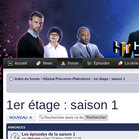
Accueil
News
Forum
Épisodes
La série
Index du forum
‹
Hôpital Princeton-Plainsboro
‹
1er étage : saison 1
1er étage : saison 1
Publier un nouveau
sujet
ANNONCES
Les épisodes de la saison 1
par
Venusia
» Dim 23 Mars 2008 12:24