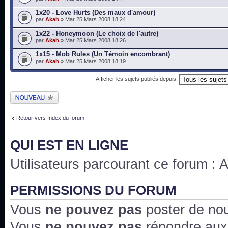
1x20 - Love Hurts (Des maux d'amour)
par
Akah
» Mar 25 Mars 2008 18:24
1x22 - Honeymoon (Le choix de l'autre)
par
Akah
» Mar 25 Mars 2008 18:26
1x15 - Mob Rules (Un Témoin encombrant)
par
Akah
» Mar 25 Mars 2008 18:19
Afficher les sujets publiés depuis:
Publier un nouveau
sujet
Retour vers Index du forum
QUI EST EN LIGNE
Utilisateurs parcourant ce forum : Au
PERMISSIONS DU FORUM
Vous
ne pouvez pas
poster de no
Vous
ne pouvez pas
répondre aux