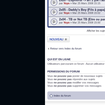
2x20 - Euphoria - Part 1 (De l'au
par
Yoyo
» Mar 25 Mars 2008 15:15
2x05 - Daddy's Boy (Fils à papa
par
Yoyo
» Mar 25 Mars 2008 15:02
2x04 - TB or Not TB (Etre ou par
par
Yoyo
» Mar 25 Mars 2008 15:00
Afficher les suj
Publier un nouveau
sujet
Retour vers Index du forum
QUI EST EN LIGNE
Utilisateurs parcourant ce forum : Aucun utilisateur i
PERMISSIONS DU FORUM
Vous
ne pouvez pas
poster de nouveaux sujets
Vous
ne pouvez pas
répondre aux sujets
Vous
ne pouvez pas
modifier vos messages
Vous
ne pouvez pas
supprimer vos messages
Index du forum