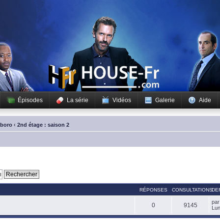
Épisodes
La série
Vidéos
Galerie
Aide
sboro
‹
2nd étage : saison 2
RÉPONSES
CONSULTATIONS
DE
pa
0
9145
Lun