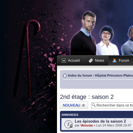
Accueil
News
Forum
Index du forum
‹
Hôpital Princeton-Plain
2nd étage : saison 2
Publier un nouveau
sujet
ANNONCES
Les épisodes de la saison 2
par
Venusia
» Lun 24 Mars 2008 19:47