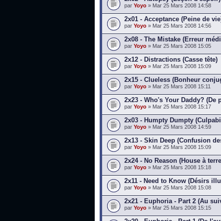
par
Yoyo
» Mar 25 Mars 2008 14:58
2x01 - Acceptance (Peine de vie
par
Yoyo
» Mar 25 Mars 2008 14:56
2x08 - The Mistake (Erreur médi
par
Yoyo
» Mar 25 Mars 2008 15:05
2x12 - Distractions (Casse tête)
par
Yoyo
» Mar 25 Mars 2008 15:09
2x15 - Clueless (Bonheur conju
par
Yoyo
» Mar 25 Mars 2008 15:11
2x23 - Who's Your Daddy? (De 
par
Yoyo
» Mar 25 Mars 2008 15:17
2x03 - Humpty Dumpty (Culpabil
par
Yoyo
» Mar 25 Mars 2008 14:59
2x13 - Skin Deep (Confusion de
par
Yoyo
» Mar 25 Mars 2008 15:09
2x24 - No Reason (House à terre
par
Yoyo
» Mar 25 Mars 2008 15:18
2x11 - Need to Know (Désirs illu
par
Yoyo
» Mar 25 Mars 2008 15:08
2x21 - Euphoria - Part 2 (Au sui
par
Yoyo
» Mar 25 Mars 2008 15:15