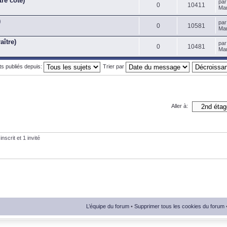
tre côté)
pa
0
10411
Mar
)
pa
0
10581
Mar
aître)
pa
0
10481
Mar
ets publiés depuis:
Trier par
Aller à:
nscrit et 1 invité
L’équipe du forum
•
Supprimer tous les cookies du forum