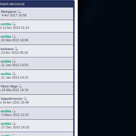
RNIER MESSAGE
r
Stickgaron
 4 Avr 2017 10:58
r
andika
 12 Avr 2014 21:14
r
andika
 20 Mai 2013 16:06
r
louisiana
 22 Avr 2013 00:16
r
andika
 11 Jan 2013 14:53
r
andika
 11 Jan 2013 14:10
r
Vince-Vega
 15 Mai 2011 14:19
r
StateAlchemist
 16 Avr 2011 15:48
r
andika
 2 Mars 2011 13:32
r
andika
 27 Déc 2010 14:20