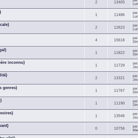
pa
2
13405
Lun
)
pa
1
11486
Lun
cale)
pa
2
12623
Lun
pa
4
15618
Dim
gal)
pa
1
11822
Dim
père inconnu)
pa
1
11729
Jeu
ité)
pa
2
13321
Jeu
s genres)
pa
1
11767
Dim
)
pa
1
11190
Dim
soires)
pa
1
13546
Jeu
vant)
pa
0
10756
Mar