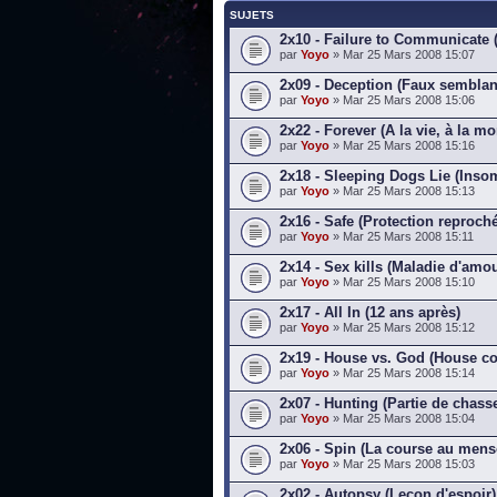
SUJETS
2x10 - Failure to Communicate
par
Yoyo
» Mar 25 Mars 2008 15:07
2x09 - Deception (Faux semblan
par
Yoyo
» Mar 25 Mars 2008 15:06
2x22 - Forever (A la vie, à la mo
par
Yoyo
» Mar 25 Mars 2008 15:16
2x18 - Sleeping Dogs Lie (Inso
par
Yoyo
» Mar 25 Mars 2008 15:13
2x16 - Safe (Protection reproch
par
Yoyo
» Mar 25 Mars 2008 15:11
2x14 - Sex kills (Maladie d'amou
par
Yoyo
» Mar 25 Mars 2008 15:10
2x17 - All In (12 ans après)
par
Yoyo
» Mar 25 Mars 2008 15:12
2x19 - House vs. God (House co
par
Yoyo
» Mar 25 Mars 2008 15:14
2x07 - Hunting (Partie de chass
par
Yoyo
» Mar 25 Mars 2008 15:04
2x06 - Spin (La course au men
par
Yoyo
» Mar 25 Mars 2008 15:03
2x02 - Autopsy (Leçon d'espoir)