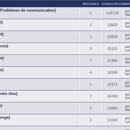
RÉPONSES
CONSULTATIONS
DE
 (Problèmes de communication)
pa
1
124176
Mar
t)
pa
1
13820
Sam
rt)
pa
1
12553
Lun
mnie)
pa
3
15321
Lun
ée)
pa
7
21384
Ven
r)
pa
4
16190
Ven
pa
1
12271
Dim
ntre dieu)
pa
7
19760
Sam
e)
pa
3
13840
Mer
songe)
pa
1
11630
Lun