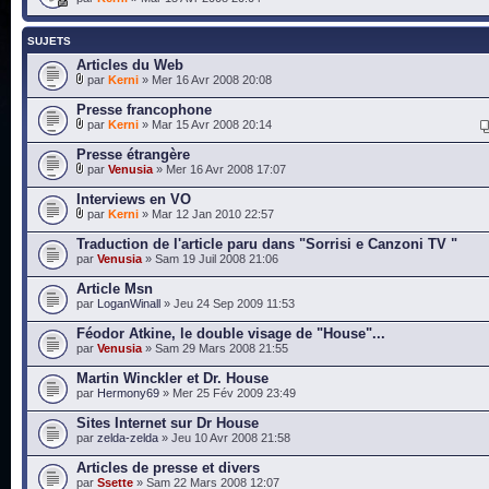
SUJETS
Articles du Web
par
Kerni
» Mer 16 Avr 2008 20:08
Presse francophone
par
Kerni
» Mar 15 Avr 2008 20:14
Presse étrangère
par
Venusia
» Mer 16 Avr 2008 17:07
Interviews en VO
par
Kerni
» Mar 12 Jan 2010 22:57
Traduction de l'article paru dans "Sorrisi e Canzoni TV "
par
Venusia
» Sam 19 Juil 2008 21:06
Article Msn
par
LoganWinall
» Jeu 24 Sep 2009 11:53
Féodor Atkine, le double visage de "House"...
par
Venusia
» Sam 29 Mars 2008 21:55
Martin Winckler et Dr. House
par
Hermony69
» Mer 25 Fév 2009 23:49
Sites Internet sur Dr House
par
zelda-zelda
» Jeu 10 Avr 2008 21:58
Articles de presse et divers
par
Ssette
» Sam 22 Mars 2008 12:07