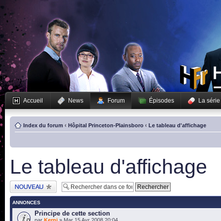
Accueil
News
Forum
Épisodes
La série
Index du forum
‹
Hôpital Princeton-Plainsboro
‹
Le tableau d'affichage
Le tableau d'affichage
Publier un nouveau
sujet
ANNONCES
Principe de cette section
par
Kerni
» Mar 15 Avr 2008 20:04