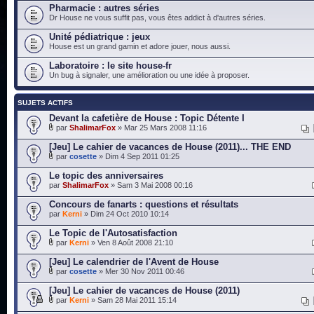
Pharmacie : autres séries
Dr House ne vous suffit pas, vous êtes addict à d'autres séries.
Unité pédiatrique : jeux
House est un grand gamin et adore jouer, nous aussi.
Laboratoire : le site house-fr
Un bug à signaler, une amélioration ou une idée à proposer.
SUJETS ACTIFS
Devant la cafetière de House : Topic Détente I
par
ShalimarFox
» Mar 25 Mars 2008 11:16
[Jeu] Le cahier de vacances de House (2011)... THE END
par
cosette
» Dim 4 Sep 2011 01:25
Le topic des anniversaires
par
ShalimarFox
» Sam 3 Mai 2008 00:16
Concours de fanarts : questions et résultats
par
Kerni
» Dim 24 Oct 2010 10:14
Le Topic de l'Autosatisfaction
par
Kerni
» Ven 8 Août 2008 21:10
[Jeu] Le calendrier de l'Avent de House
par
cosette
» Mer 30 Nov 2011 00:46
[Jeu] Le cahier de vacances de House (2011)
par
Kerni
» Sam 28 Mai 2011 15:14