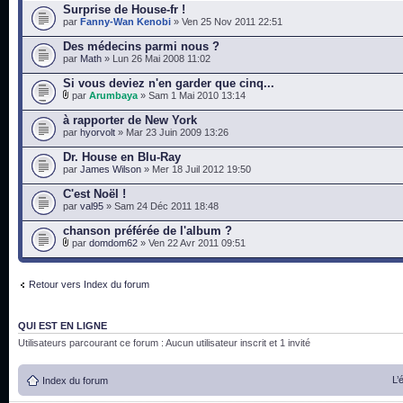
Surprise de House-fr !
par
Fanny-Wan Kenobi
» Ven 25 Nov 2011 22:51
Des médecins parmi nous ?
par
Math
» Lun 26 Mai 2008 11:02
Si vous deviez n'en garder que cinq...
par
Arumbaya
» Sam 1 Mai 2010 13:14
à rapporter de New York
par
hyorvolt
» Mar 23 Juin 2009 13:26
Dr. House en Blu-Ray
par
James Wilson
» Mer 18 Juil 2012 19:50
C'est Noël !
par
val95
» Sam 24 Déc 2011 18:48
chanson préférée de l'album ?
par
domdom62
» Ven 22 Avr 2011 09:51
Retour vers Index du forum
QUI EST EN LIGNE
Utilisateurs parcourant ce forum : Aucun utilisateur inscrit et 1 invité
L’
Index du forum