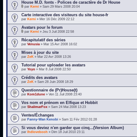
House M.D. fonts - Polices de caractère de Dr House
par
Kerni
» Sam 29 Mars 2008 20:04
Carte interactive des visiteurs du site house-fr
par
Kerni
» Mer 16 Déc 2009 22:12
Avatars pour le forum
par
Kerni
» Jeu 3 Juil 2008 22:58
Récapitulatif des séries
par
Venusia
» Mar 15 Avr 2008 16:02
Mises à jour du site
par
ZeK
» Mar 22 Avr 2008 13:26
Tutorial pour uploader les avatars
par
Yoyo
» Mar 8 Juil 2008 22:50
Crédits des avatars
par
ZeK
» Sam 28 Juin 2008 18:29
Questionnaire de (Pr)House(t)
par
Kom1dune
» Ven 11 Juil 2008 23:40
Vos nom et prénom en Elfique et Hobbit
par
ShalimarFox
» Sam 24 Mai 2008 13:23
Ventes/Échanges
par
Fanny-Wan Kenobi
» Sam 11 Fév 2012 01:28
Si vous deviez n'en garder que cinq...(Version Album)
par
lhdlovebooh
» Dim 18 Juil 2010 23:11