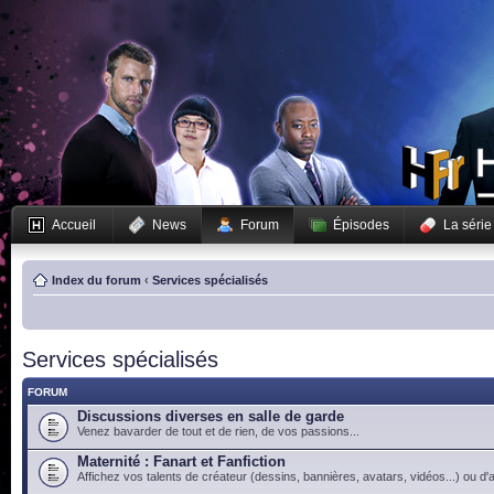
Accueil
News
Forum
Épisodes
La série
Index du forum
‹
Services spécialisés
Services spécialisés
FORUM
Discussions diverses en salle de garde
Venez bavarder de tout et de rien, de vos passions...
Maternité : Fanart et Fanfiction
Affichez vos talents de créateur (dessins, bannières, avatars, vidéos...) ou d'a