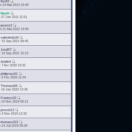
r
fino93
 24 Mai 2014 15:40
r
Nezih
 27 Jan 2011 11:51
r
jerem13
 21 Mai 2022 19:59
r
valentindu34
 15 Sep 2021 09:45
r
Juraf57
 14 Sep 2021 15:13
r
Arielle4
 7 Avr 2020 10:32
r
philiproux01
 3 Fév 2020 11:04
r
Thomasd55
 16 Jan 2020 13:36
r
Frankyv20
 14 Nov 2019 05:21
r
jeroro013
 3 Nov 2019 12:32
r
thomasc022
 14 Juil 2019 09:28