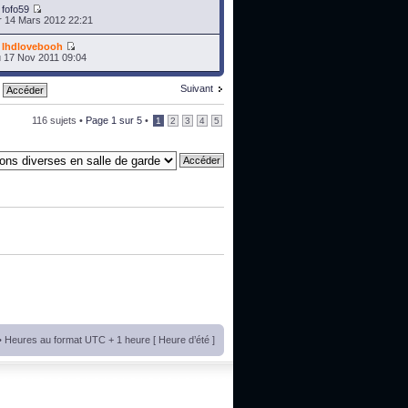
r
fofo59
 14 Mars 2012 22:21
r
lhdlovebooh
 17 Nov 2011 09:04
Suivant
116 sujets •
Page
1
sur
5
•
1
2
3
4
5
• Heures au format UTC + 1 heure [ Heure d’été ]