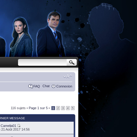
Chat
FAQ
Connexion
116 sujets •
Page
1
sur
5
•
1
2
3
4
5
RNIER MESSAGE
r
Camelia01
 21 Août 2017 14:56