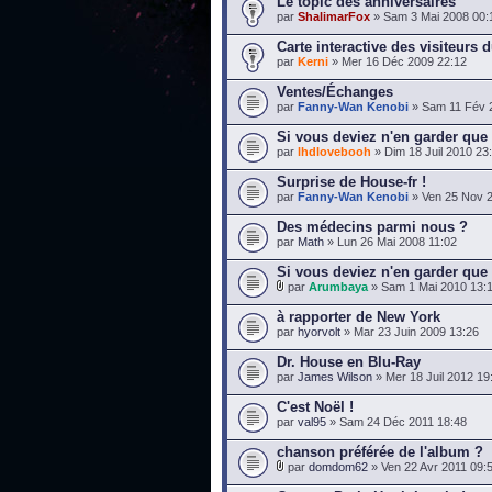
Le topic des anniversaires
par
ShalimarFox
» Sam 3 Mai 2008 00:
Carte interactive des visiteurs d
par
Kerni
» Mer 16 Déc 2009 22:12
Ventes/Échanges
par
Fanny-Wan Kenobi
» Sam 11 Fév 
Si vous deviez n'en garder que 
par
lhdlovebooh
» Dim 18 Juil 2010 23
Surprise de House-fr !
par
Fanny-Wan Kenobi
» Ven 25 Nov 2
Des médecins parmi nous ?
par
Math
» Lun 26 Mai 2008 11:02
Si vous deviez n'en garder que 
par
Arumbaya
» Sam 1 Mai 2010 13:
à rapporter de New York
par
hyorvolt
» Mar 23 Juin 2009 13:26
Dr. House en Blu-Ray
par
James Wilson
» Mer 18 Juil 2012 19
C'est Noël !
par
val95
» Sam 24 Déc 2011 18:48
chanson préférée de l'album ?
par
domdom62
» Ven 22 Avr 2011 09: