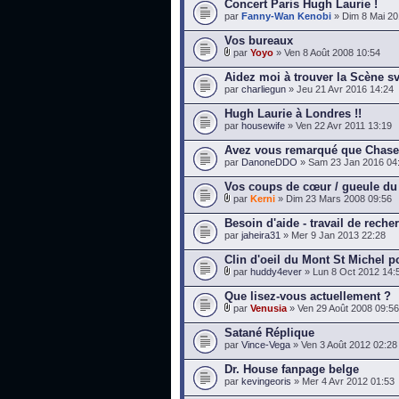
Concert Paris Hugh Laurie !
par
Fanny-Wan Kenobi
» Dim 8 Mai 20
Vos bureaux
par
Yoyo
» Ven 8 Août 2008 10:54
Aidez moi à trouver la Scène s
par
charliegun
» Jeu 21 Avr 2016 14:24
Hugh Laurie à Londres !!
par
housewife
» Ven 22 Avr 2011 13:19
Avez vous remarqué que Chase 
par
DanoneDDO
» Sam 23 Jan 2016 04
Vos coups de cœur / gueule du
par
Kerni
» Dim 23 Mars 2008 09:56
Besoin d'aide - travail de reche
par
jaheira31
» Mer 9 Jan 2013 22:28
Clin d'oeil du Mont St Michel 
par
huddy4ever
» Lun 8 Oct 2012 14:
Que lisez-vous actuellement ?
par
Venusia
» Ven 29 Août 2008 09:56
Satané Réplique
par
Vince-Vega
» Ven 3 Août 2012 02:28
Dr. House fanpage belge
par
kevingeoris
» Mer 4 Avr 2012 01:53