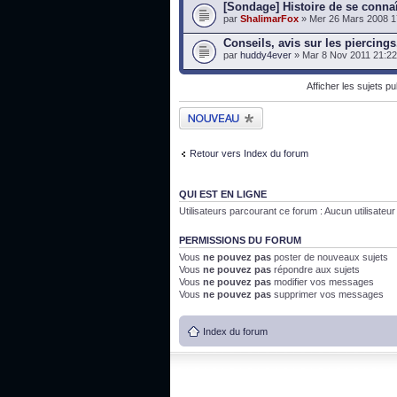
[Sondage] Histoire de se connaî
par
ShalimarFox
» Mer 26 Mars 2008 1
Conseils, avis sur les piercings.
par
huddy4ever
» Mar 8 Nov 2011 21:22
Afficher les sujets p
Publier un nouveau
sujet
Retour vers Index du forum
QUI EST EN LIGNE
Utilisateurs parcourant ce forum : Aucun utilisateur i
PERMISSIONS DU FORUM
Vous
ne pouvez pas
poster de nouveaux sujets
Vous
ne pouvez pas
répondre aux sujets
Vous
ne pouvez pas
modifier vos messages
Vous
ne pouvez pas
supprimer vos messages
Index du forum