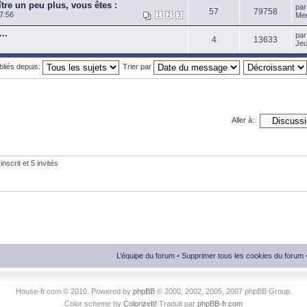
tre un peu plus, vous êtes :
pa
57
79758
7:56
Mer
1
2
3
..
pa
4
13633
Jeu
ubliés depuis:
Trier par
Aller à:
nscrit et 5 invités
L’équipe du forum
•
Supprimer tous les cookies du forum
House-fr.com © 2010. Powered by
phpBB
© 2000, 2002, 2005, 2007 phpBB Group.
Color scheme by
ColorizeIt!
Traduit par
phpBB-fr.com