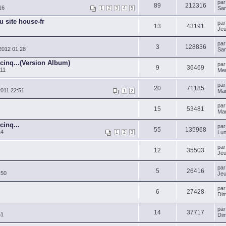
pa
89
212316
16
Sam
1
2
3
4
5
u site house-fr
pa
13
43191
Jeu
pa
3
128836
2012 01:28
Sam
cinq...(Version Album)
pa
9
36469
:11
Mer
pa
20
71185
011 22:51
Mar
1
2
pa
15
53481
Mar
cinq...
pa
55
135968
14
Lun
1
2
3
pa
12
35503
Jeu
pa
5
26416
:50
Jeu
pa
6
27428
Dim
pa
14
37717
51
Dim