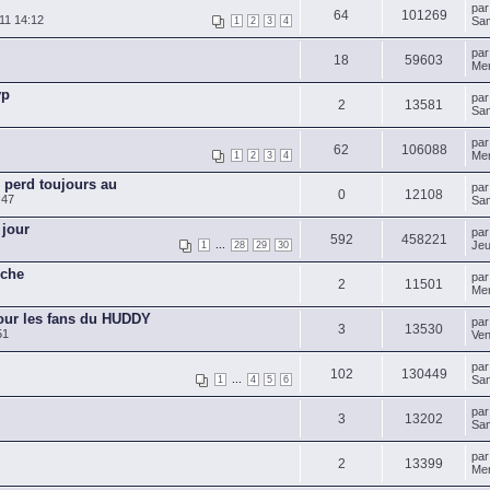
pa
64
101269
11 14:12
Sam
1
2
3
4
pa
18
59603
Mer
vp
pa
2
13581
Sam
pa
62
106088
Mer
1
2
3
4
perd toujours au
pa
0
12108
:47
Sam
 jour
pa
592
458221
...
Jeu
1
28
29
30
rche
pa
2
11501
Mer
pour les fans du HUDDY
pa
3
13530
51
Ven
pa
102
130449
...
Sam
1
4
5
6
pa
3
13202
Sam
pa
2
13399
Mer