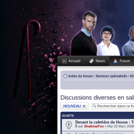
Accueil
News
Forum
Index du forum
‹
Services spécialisés
‹
Di
Discussions diverses en sal
Publier un nouveau
sujet
SUJETS
Devant la cafetière de House : T
par
ShalimarFox
» Mar 25 Mars 2008