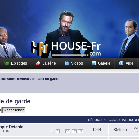
Épisodes
La série
Vidéos
Galerie
Aide
scussions diverses en salle de garde
le de garde
RÉPONSES
CONSULTATIONS
DE
opic Détente I
pa
1044
856525
 11:16
...
Lun
1
51
52
53