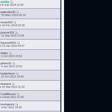
r
andika
 8 Juin 2019 21:45
r
petitcathy20
 20 Mars 2019 05:19
r
trixtan030
 16 Fév 2019 02:30
r
junesar329
 12 Sep 2018 13:28
r
DanoneDDO
 23 Jan 2016 04:47
r
debby
 1 Oct 2015 19:52
r
jaheira31
 9 Jan 2013 23:51
r
huddy4ever
 12 Oct 2012 14:44
r
louisiana
 22 Sep 2012 11:24
r
CoolMhouse
 4 Août 2012 21:56
r
kevingeoris
 4 Avr 2012 19:32