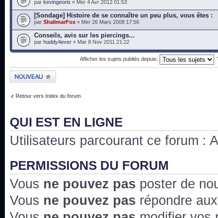
par
kevingeoris
» Mer 4 Avr 2012 01:53
[Sondage] Histoire de se connaître un peu plus, vous êtes :
par
ShalimarFox
» Mer 26 Mars 2008 17:56
Conseils, avis sur les piercings...
par
huddy4ever
» Mar 8 Nov 2011 21:22
Afficher les sujets publiés depuis:
Publier un nouveau
sujet
Retour vers Index du forum
QUI EST EN LIGNE
Utilisateurs parcourant ce forum : Au
PERMISSIONS DU FORUM
Vous
ne pouvez pas
poster de no
Vous
ne pouvez pas
répondre aux
Vous
ne pouvez pas
modifier vos