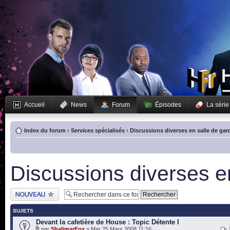
Accueil
News
Forum
Épisodes
La série
Index du forum
‹
Services spécialisés
‹
Discussions diverses en salle de gar
Discussions diverses e
Publier un nouveau
sujet
SUJETS
Devant la cafetière de House : Topic Détente I
par
ShalimarFox
» Mar 25 Mars 2008 11:16