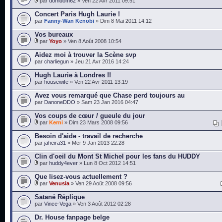
par
domdom62
» Ven 22 Avr 2011 09:51
Concert Paris Hugh Laurie !
par
Fanny-Wan Kenobi
» Dim 8 Mai 2011 14:12
Vos bureaux
par
Yoyo
» Ven 8 Août 2008 10:54
Aidez moi à trouver la Scène svp
par
charliegun
» Jeu 21 Avr 2016 14:24
Hugh Laurie à Londres !!
par
housewife
» Ven 22 Avr 2011 13:19
Avez vous remarqué que Chase perd toujours au
par
DanoneDDO
» Sam 23 Jan 2016 04:47
Vos coups de cœur / gueule du jour
par
Kerni
» Dim 23 Mars 2008 09:56
Besoin d'aide - travail de recherche
par
jaheira31
» Mer 9 Jan 2013 22:28
Clin d'oeil du Mont St Michel pour les fans du HUDDY
par
huddy4ever
» Lun 8 Oct 2012 14:51
Que lisez-vous actuellement ?
par
Venusia
» Ven 29 Août 2008 09:56
Satané Réplique
par
Vince-Vega
» Ven 3 Août 2012 02:28
Dr. House fanpage belge