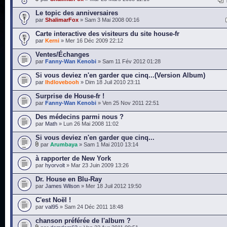
Le topic des anniversaires
par
ShalimarFox
» Sam 3 Mai 2008 00:16
Carte interactive des visiteurs du site house-fr
par
Kerni
» Mer 16 Déc 2009 22:12
Ventes/Échanges
par
Fanny-Wan Kenobi
» Sam 11 Fév 2012 01:28
Si vous deviez n'en garder que cinq...(Version Album)
par
lhdlovebooh
» Dim 18 Juil 2010 23:11
Surprise de House-fr !
par
Fanny-Wan Kenobi
» Ven 25 Nov 2011 22:51
Des médecins parmi nous ?
par
Math
» Lun 26 Mai 2008 11:02
Si vous deviez n'en garder que cinq...
par
Arumbaya
» Sam 1 Mai 2010 13:14
à rapporter de New York
par
hyorvolt
» Mar 23 Juin 2009 13:26
Dr. House en Blu-Ray
par
James Wilson
» Mer 18 Juil 2012 19:50
C'est Noël !
par
val95
» Sam 24 Déc 2011 18:48
chanson préférée de l'album ?