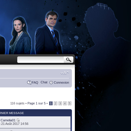
Chat
FAQ
Connexion
116 sujets •
Page
1
sur
5
•
1
2
3
4
5
RNIER MESSAGE
r
Camelia01
 21 Août 2017 14:56