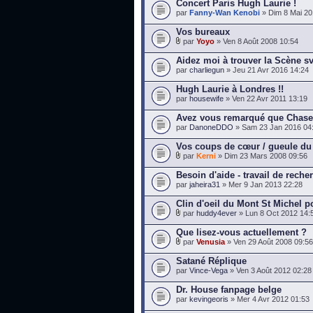
Concert Paris Hugh Laurie !
par
Fanny-Wan Kenobi
» Dim 8 Mai 20
Vos bureaux
par
Yoyo
» Ven 8 Août 2008 10:54
Aidez moi à trouver la Scène s
par
charliegun
» Jeu 21 Avr 2016 14:24
Hugh Laurie à Londres !!
par
housewife
» Ven 22 Avr 2011 13:19
Avez vous remarqué que Chase 
par
DanoneDDO
» Sam 23 Jan 2016 04
Vos coups de cœur / gueule du
par
Kerni
» Dim 23 Mars 2008 09:56
Besoin d'aide - travail de reche
par
jaheira31
» Mer 9 Jan 2013 22:28
Clin d'oeil du Mont St Michel 
par
huddy4ever
» Lun 8 Oct 2012 14:
Que lisez-vous actuellement ?
par
Venusia
» Ven 29 Août 2008 09:56
Satané Réplique
par
Vince-Vega
» Ven 3 Août 2012 02:28
Dr. House fanpage belge
par
kevingeoris
» Mer 4 Avr 2012 01:53