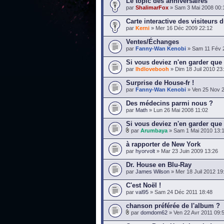
Le topic des anniversaires
par
ShalimarFox
» Sam 3 Mai 2008 00:
Carte interactive des visiteurs d
par
Kerni
» Mer 16 Déc 2009 22:12
Ventes/Échanges
par
Fanny-Wan Kenobi
» Sam 11 Fév 
Si vous deviez n'en garder que 
par
lhdlovebooh
» Dim 18 Juil 2010 23
Surprise de House-fr !
par
Fanny-Wan Kenobi
» Ven 25 Nov 2
Des médecins parmi nous ?
par
Math
» Lun 26 Mai 2008 11:02
Si vous deviez n'en garder que 
par
Arumbaya
» Sam 1 Mai 2010 13:
à rapporter de New York
par
hyorvolt
» Mar 23 Juin 2009 13:26
Dr. House en Blu-Ray
par
James Wilson
» Mer 18 Juil 2012 19
C'est Noël !
par
val95
» Sam 24 Déc 2011 18:48
chanson préférée de l'album ?
par
domdom62
» Ven 22 Avr 2011 09: