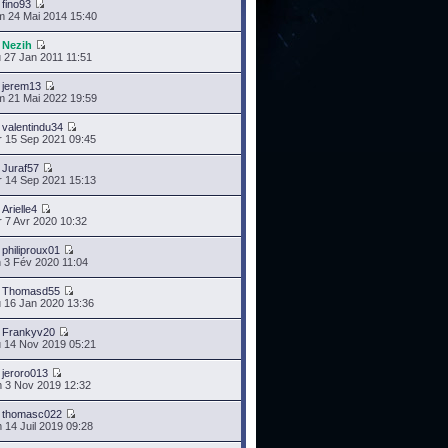
r
fino93
 24 Mai 2014 15:40
r
Nezih
 27 Jan 2011 11:51
r
jerem13
 21 Mai 2022 19:59
r
valentindu34
 15 Sep 2021 09:45
r
Juraf57
 14 Sep 2021 15:13
r
Arielle4
 7 Avr 2020 10:32
r
philiproux01
 3 Fév 2020 11:04
r
Thomasd55
 16 Jan 2020 13:36
r
Frankyv20
 14 Nov 2019 05:21
r
jeroro013
 3 Nov 2019 12:32
r
thomasc022
 14 Juil 2019 09:28