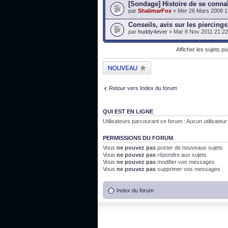
[Sondage] Histoire de se connaî
par
ShalimarFox
» Mer 26 Mars 2008 1
Conseils, avis sur les piercings.
par
huddy4ever
» Mar 8 Nov 2011 21:22
Afficher les sujets p
Publier un nouveau
sujet
Retour vers Index du forum
QUI EST EN LIGNE
Utilisateurs parcourant ce forum : Aucun utilisateur i
PERMISSIONS DU FORUM
Vous
ne pouvez pas
poster de nouveaux sujets
Vous
ne pouvez pas
répondre aux sujets
Vous
ne pouvez pas
modifier vos messages
Vous
ne pouvez pas
supprimer vos messages
Index du forum