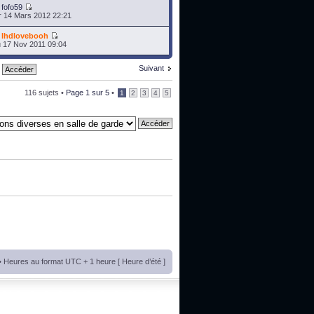
r
fofo59
 14 Mars 2012 22:21
r
lhdlovebooh
 17 Nov 2011 09:04
Suivant
116 sujets •
Page
1
sur
5
•
1
2
3
4
5
• Heures au format UTC + 1 heure [ Heure d’été ]