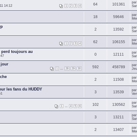
pa
64
101361
11 14:12
Sam
1
2
3
4
pa
18
59646
Mer
vp
pa
2
13592
Sam
pa
62
106155
Mer
1
2
3
4
perd toujours au
pa
0
12111
:47
Sam
 jour
pa
592
458789
...
Jeu
1
28
29
30
rche
pa
2
11508
Mer
pour les fans du HUDDY
pa
3
13539
51
Ven
pa
102
130562
...
Sam
1
4
5
6
pa
3
13211
Sam
pa
2
13407
Mer