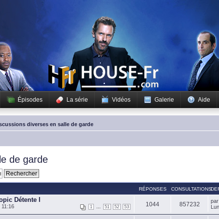
Épisodes
La série
Vidéos
Galerie
Aide
scussions diverses en salle de garde
le de garde
RÉPONSES
CONSULTATIONS
DE
opic Détente I
pa
1044
857232
 11:16
...
Lun
1
51
52
53