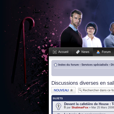
Accueil
News
Forum
Index du forum
‹
Services spécialisés
‹
Di
Discussions diverses en sal
Publier un nouveau
sujet
SUJETS
Devant la cafetière de House : T
par
ShalimarFox
» Mar 25 Mars 2008