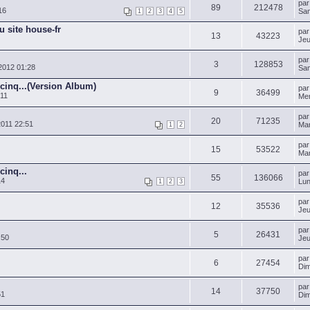
pa
89
212478
16
Sam
1
2
3
4
5
u site house-fr
pa
13
43223
Jeu
pa
3
128853
2012 01:28
Sam
cinq...(Version Album)
pa
9
36499
:11
Mer
pa
20
71235
011 22:51
Mar
1
2
pa
15
53522
Mar
cinq...
pa
55
136066
14
Lun
1
2
3
pa
12
35536
Jeu
pa
5
26431
:50
Jeu
pa
6
27454
Dim
pa
14
37750
51
Dim