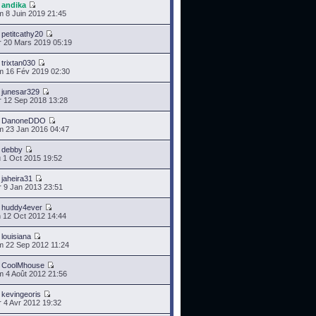
r
andika
 8 Juin 2019 21:45
r
petitcathy20
 20 Mars 2019 05:19
r
trixtan030
 16 Fév 2019 02:30
r
junesar329
 12 Sep 2018 13:28
r
DanoneDDO
 23 Jan 2016 04:47
r
debby
 1 Oct 2015 19:52
r
jaheira31
 9 Jan 2013 23:51
r
huddy4ever
 12 Oct 2012 14:44
r
louisiana
 22 Sep 2012 11:24
r
CoolMhouse
 4 Août 2012 21:56
r
kevingeoris
 4 Avr 2012 19:32