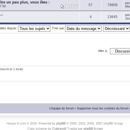
tre un peu plus, vous êtes :
pa
57
79809
7:56
Mer
1
2
3
..
pa
4
13645
Jeu
ubliés depuis:
Trier par
Aller à:
nscrit et 1 invité
L’équipe du forum
•
Supprimer tous les cookies du forum
House-fr.com © 2010. Powered by
phpBB
© 2000, 2002, 2005, 2007 phpBB Group.
Color scheme by
ColorizeIt!
Traduit par
phpBB-fr.com