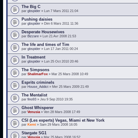
The Big C
par
gbspider
» Lun 7 Mars 2011 21:04
Pushing daisies
par
gbspider
» Dim 6 Mars 2011 11:36
Desperate Housewives
par
Bizzare
» Lun 21 Avr 2008 21:53
The life and times of Tim
par
gbspider
» Lun 17 Jan 2011 00:24
In Treatment
par
gbspider
» Lun 25 Oct 2010 20:46
The Simpsons
par
ShalimarFox
» Mar 25 Mars 2008 10:49
Esprits criminels
par
House_Addict
» Mer 25 Mars 2009 21:49
The Mentalist
par
fino93
» Jeu 9 Sep 2010 19:35
Ghost Whisperer
par
Venusia
» Ven 28 Mars 2008 17:49
CSI (Les experts) Vegas, Miami et New York
par
Kerni
» Sam 29 Mars 2008 16:05
Stargate SG1
par
Venusia
» Mar 25 Mars 2008 16:52