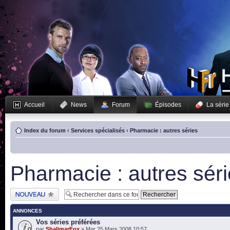
Accueil
News
Forum
Épisodes
La série
Index du forum
‹
Services spécialisés
‹
Pharmacie : autres séries
Pharmacie : autres sér
Publier un nouveau
sujet
ANNONCES
Vos séries préférées
par
ShalimarFox
» Mar 25 Mars 2008 10:57