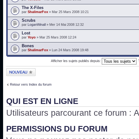
The X-Files
par
ShalimarFox
» Mar 25 Mars 2008 10:21
Scrubs
par
LoganWinall
» Mer 14 Mai 2008 12:32
Lost
par
Yoyo
» Mar 25 Mars 2008 12:24
Bones
par
ShalimarFox
» Lun 24 Mars 2008 19:48
Afficher les sujets publiés depuis:
Publier un nouveau
sujet
Retour vers Index du forum
QUI EST EN LIGNE
Utilisateurs parcourant ce forum : Au
PERMISSIONS DU FORUM