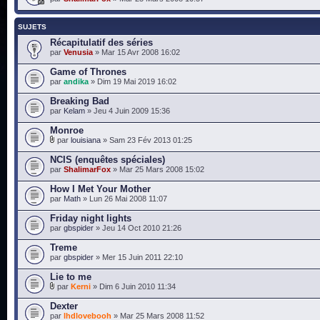
SUJETS
Récapitulatif des séries
par
Venusia
» Mar 15 Avr 2008 16:02
Game of Thrones
par
andika
» Dim 19 Mai 2019 16:02
Breaking Bad
par
Kelam
» Jeu 4 Juin 2009 15:36
Monroe
par
louisiana
» Sam 23 Fév 2013 01:25
NCIS (enquêtes spéciales)
par
ShalimarFox
» Mar 25 Mars 2008 15:02
How I Met Your Mother
par
Math
» Lun 26 Mai 2008 11:07
Friday night lights
par
gbspider
» Jeu 14 Oct 2010 21:26
Treme
par
gbspider
» Mer 15 Juin 2011 22:10
Lie to me
par
Kerni
» Dim 6 Juin 2010 11:34
Dexter
par
lhdlovebooh
» Mar 25 Mars 2008 11:52