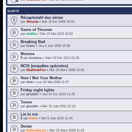
SUJETS
Récapitulatif des séries
par
Venusia
» Mar 15 Avr 2008 16:02
Game of Thrones
par
andika
» Dim 19 Mai 2019 16:02
Breaking Bad
par
Kelam
» Jeu 4 Juin 2009 15:36
Monroe
par
louisiana
» Sam 23 Fév 2013 01:25
NCIS (enquêtes spéciales)
par
ShalimarFox
» Mar 25 Mars 2008 15:02
How I Met Your Mother
par
Math
» Lun 26 Mai 2008 11:07
Friday night lights
par
gbspider
» Jeu 14 Oct 2010 21:26
Treme
par
gbspider
» Mer 15 Juin 2011 22:10
Lie to me
par
Kerni
» Dim 6 Juin 2010 11:34
Dexter
par
lhdlovebooh
» Mar 25 Mars 2008 11:52