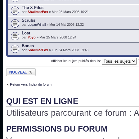
The X-Files
par
ShalimarFox
» Mar 25 Mars 2008 10:21
Scrubs
par
LoganWinall
» Mer 14 Mai 2008 12:32
Lost
par
Yoyo
» Mar 25 Mars 2008 12:24
Bones
par
ShalimarFox
» Lun 24 Mars 2008 19:48
Afficher les sujets publiés depuis:
Publier un nouveau
sujet
Retour vers Index du forum
QUI EST EN LIGNE
Utilisateurs parcourant ce forum : Au
PERMISSIONS DU FORUM