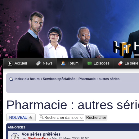
Accueil
News
Forum
Épisodes
La série
Index du forum
‹
Services spécialisés
‹
Pharmacie : autres séries
Pharmacie : autres sér
Publier un nouveau
sujet
ANNONCES
Vos séries préférées
par
ShalimarFox
» Mar 25 Mars 2008 10:57