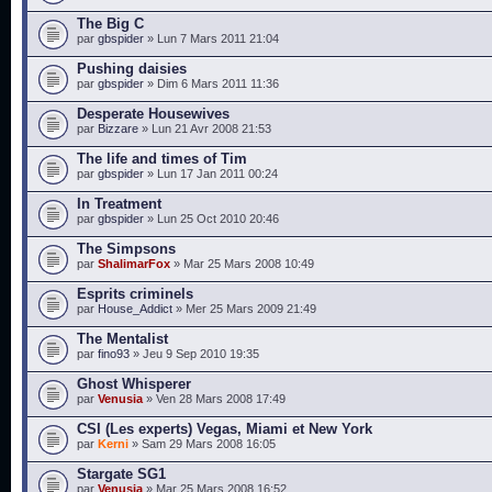
The Big C
par
gbspider
» Lun 7 Mars 2011 21:04
Pushing daisies
par
gbspider
» Dim 6 Mars 2011 11:36
Desperate Housewives
par
Bizzare
» Lun 21 Avr 2008 21:53
The life and times of Tim
par
gbspider
» Lun 17 Jan 2011 00:24
In Treatment
par
gbspider
» Lun 25 Oct 2010 20:46
The Simpsons
par
ShalimarFox
» Mar 25 Mars 2008 10:49
Esprits criminels
par
House_Addict
» Mer 25 Mars 2009 21:49
The Mentalist
par
fino93
» Jeu 9 Sep 2010 19:35
Ghost Whisperer
par
Venusia
» Ven 28 Mars 2008 17:49
CSI (Les experts) Vegas, Miami et New York
par
Kerni
» Sam 29 Mars 2008 16:05
Stargate SG1
par
Venusia
» Mar 25 Mars 2008 16:52