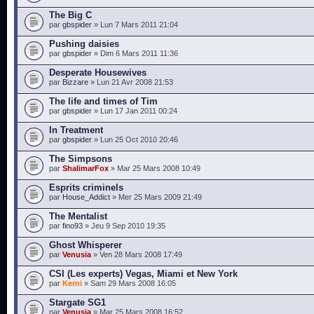
The Big C
par
gbspider
» Lun 7 Mars 2011 21:04
Pushing daisies
par
gbspider
» Dim 6 Mars 2011 11:36
Desperate Housewives
par
Bizzare
» Lun 21 Avr 2008 21:53
The life and times of Tim
par
gbspider
» Lun 17 Jan 2011 00:24
In Treatment
par
gbspider
» Lun 25 Oct 2010 20:46
The Simpsons
par
ShalimarFox
» Mar 25 Mars 2008 10:49
Esprits criminels
par
House_Addict
» Mer 25 Mars 2009 21:49
The Mentalist
par
fino93
» Jeu 9 Sep 2010 19:35
Ghost Whisperer
par
Venusia
» Ven 28 Mars 2008 17:49
CSI (Les experts) Vegas, Miami et New York
par
Kerni
» Sam 29 Mars 2008 16:05
Stargate SG1
par
Venusia
» Mar 25 Mars 2008 16:52