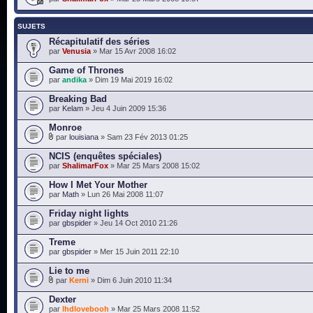
SUJETS
Récapitulatif des séries
par
Venusia
» Mar 15 Avr 2008 16:02
Game of Thrones
par
andika
» Dim 19 Mai 2019 16:02
Breaking Bad
par
Kelam
» Jeu 4 Juin 2009 15:36
Monroe
par
louisiana
» Sam 23 Fév 2013 01:25
NCIS (enquêtes spéciales)
par
ShalimarFox
» Mar 25 Mars 2008 15:02
How I Met Your Mother
par
Math
» Lun 26 Mai 2008 11:07
Friday night lights
par
gbspider
» Jeu 14 Oct 2010 21:26
Treme
par
gbspider
» Mer 15 Juin 2011 22:10
Lie to me
par
Kerni
» Dim 6 Juin 2010 11:34
Dexter
par
lhdlovebooh
» Mar 25 Mars 2008 11:52