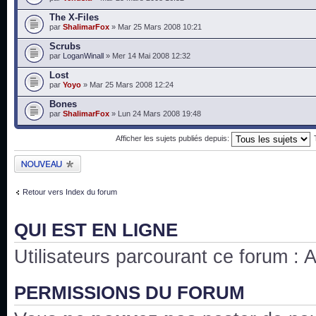
The X-Files
par
ShalimarFox
» Mar 25 Mars 2008 10:21
Scrubs
par
LoganWinall
» Mer 14 Mai 2008 12:32
Lost
par
Yoyo
» Mar 25 Mars 2008 12:24
Bones
par
ShalimarFox
» Lun 24 Mars 2008 19:48
Afficher les sujets publiés depuis:
Publier un nouveau
sujet
Retour vers Index du forum
QUI EST EN LIGNE
Utilisateurs parcourant ce forum : Au
PERMISSIONS DU FORUM