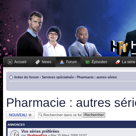
Accueil
News
Forum
Épisodes
La série
Index du forum
‹
Services spécialisés
‹
Pharmacie : autres séries
Pharmacie : autres sér
Publier un nouveau
sujet
ANNONCES
Vos séries préférées
par
ShalimarFox
» Mar 25 Mars 2008 10:57