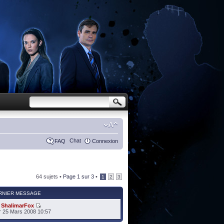
Chat
FAQ
Connexion
64 sujets •
Page
1
sur
3
•
1
2
3
RNIER MESSAGE
r
ShalimarFox
 25 Mars 2008 10:57