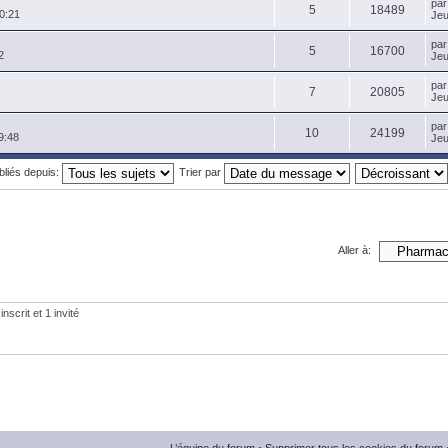
pa
5
18489
0:21
Jeu
pa
5
16700
2
Jeu
pa
7
20805
Jeu
pa
10
24199
9:48
Jeu
ubliés depuis:
Trier par
Aller à:
nscrit et 1 invité
L’équipe du forum
•
Supprimer tous les cookies du forum