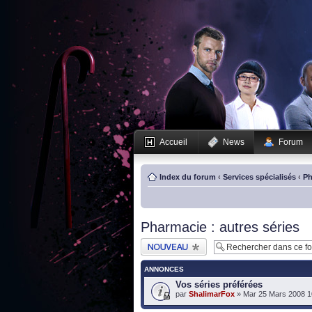
Accueil
News
Forum
Index du forum
‹
Services spécialisés
‹
Ph
Pharmacie : autres séries
Publier un nouveau
sujet
ANNONCES
Vos séries préférées
par
ShalimarFox
» Mar 25 Mars 2008 1