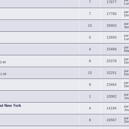
pa
7
17877
Lun
pa
7
17760
Dim
pa
10
26903
Ven
pa
0
12650
Lun
pa
4
15469
Mar
pa
8
25378
0:49
Dim
pa
15
32251
21:49
Dim
pa
9
23464
Dim
pa
1
10062
Jeu
 et New York
pa
4
14194
Jeu
pa
8
24567
Dim