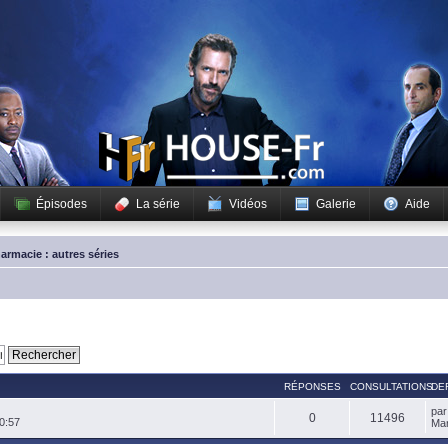
Épisodes
La série
Vidéos
Galerie
Aide
armacie : autres séries
RÉPONSES
CONSULTATIONS
DE
pa
0
11496
0:57
Mar