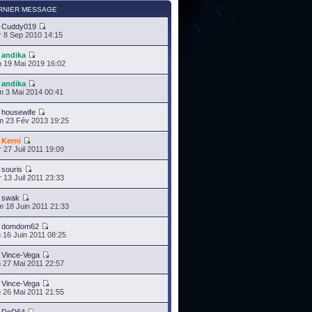
RNIER MESSAGE
r
Cuddy019
 8 Sep 2010 14:15
r
andika
 19 Mai 2019 16:02
r
andika
 3 Mai 2014 00:41
r
housewife
 23 Fév 2013 19:25
r
Kerni
 27 Juil 2011 19:09
r
souris
 13 Juil 2011 23:33
r
swak
 18 Juin 2011 21:33
r
domdom62
 16 Juin 2011 08:25
r
Vince-Vega
 27 Mai 2011 22:57
r
Vince-Vega
 26 Mai 2011 21:55