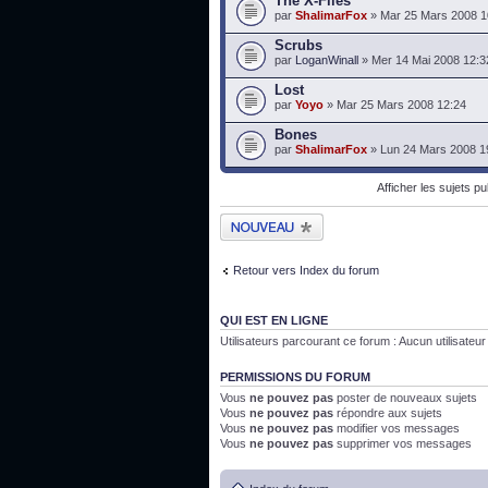
The X-Files
par
ShalimarFox
» Mar 25 Mars 2008 1
Scrubs
par
LoganWinall
» Mer 14 Mai 2008 12:3
Lost
par
Yoyo
» Mar 25 Mars 2008 12:24
Bones
par
ShalimarFox
» Lun 24 Mars 2008 1
Afficher les sujets p
Publier un nouveau
sujet
Retour vers Index du forum
QUI EST EN LIGNE
Utilisateurs parcourant ce forum : Aucun utilisateur i
PERMISSIONS DU FORUM
Vous
ne pouvez pas
poster de nouveaux sujets
Vous
ne pouvez pas
répondre aux sujets
Vous
ne pouvez pas
modifier vos messages
Vous
ne pouvez pas
supprimer vos messages