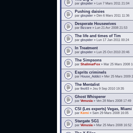
par
gbspider
» Lun 7 Mars 2011 21:04
Pushing daisies
par
gbspider
» Dim 6 Mars 2011 11:36
Desperate Housewives
par
Bizzare
» Lun 21 Avr 2008 21:53
The life and times of Tim
par
gbspider
» Lun 17 Jan 2011 00:24
In Treatment
par
gbspider
» Lun 25 Oct 2010 20:46
The Simpsons
par
ShalimarFox
» Mar 25 Mars 2008 1
Esprits criminels
par
House_Addict
» Mer 25 Mars 2009 
The Mentalist
par
fino93
» Jeu 9 Sep 2010 19:35
Ghost Whisperer
par
Venusia
» Ven 28 Mars 2008 17:49
CSI (Les experts) Vegas, Miami
par
Kerni
» Sam 29 Mars 2008 16:05
Stargate SG1
par
Venusia
» Mar 25 Mars 2008 16:52