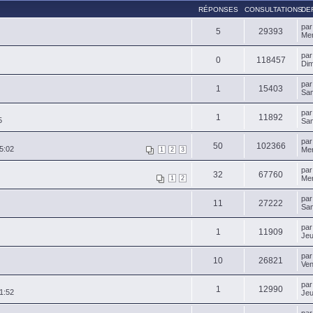
RÉPONSES
CONSULTATIONS
DE
pa
5
29393
Mer
pa
0
118457
Dim
pa
1
15403
Sam
pa
1
11892
5
Sam
pa
50
102366
5:02
Mer
1
2
3
pa
32
67760
Mer
1
2
pa
11
27222
Sam
pa
1
11909
Jeu
pa
10
26821
Ven
pa
1
12990
1:52
Jeu