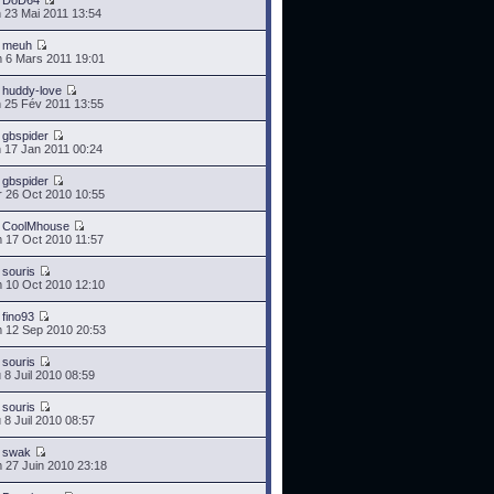
r
DoD64
 23 Mai 2011 13:54
r
meuh
 6 Mars 2011 19:01
r
huddy-love
 25 Fév 2011 13:55
r
gbspider
 17 Jan 2011 00:24
r
gbspider
 26 Oct 2010 10:55
r
CoolMhouse
 17 Oct 2010 11:57
r
souris
 10 Oct 2010 12:10
r
fino93
 12 Sep 2010 20:53
r
souris
 8 Juil 2010 08:59
r
souris
 8 Juil 2010 08:57
r
swak
 27 Juin 2010 23:18