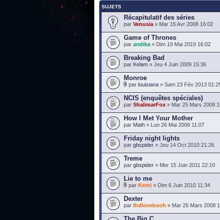
SUJETS
Récapitulatif des séries
par
Venusia
» Mar 15 Avr 2008 16:02
Game of Thrones
par
andika
» Dim 19 Mai 2019 16:02
Breaking Bad
par
Kelam
» Jeu 4 Juin 2009 15:36
Monroe
par
louisiana
» Sam 23 Fév 2013 01:2
NCIS (enquêtes spéciales)
par
ShalimarFox
» Mar 25 Mars 2008 1
How I Met Your Mother
par
Math
» Lun 26 Mai 2008 11:07
Friday night lights
par
gbspider
» Jeu 14 Oct 2010 21:26
Treme
par
gbspider
» Mer 15 Juin 2011 22:10
Lie to me
par
Kerni
» Dim 6 Juin 2010 11:34
Dexter
par
lhdlovebooh
» Mar 25 Mars 2008 1
The Big C