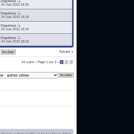
r
Doguinous
 24 Juin 2010 18:20
r
Doguinous
 24 Juin 2010 18:19
r
Doguinous
 24 Juin 2010 18:18
r
Doguinous
 24 Juin 2010 18:16
Suivant
64 sujets •
Page
1
sur
3
•
1
2
3
• Heures au format UTC + 1 heure [ Heure d’été ]