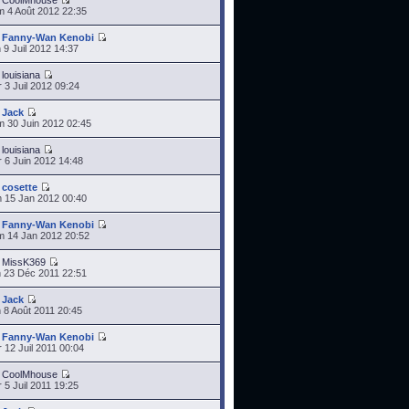
r
CoolMhouse
 4 Août 2012 22:35
r
Fanny-Wan Kenobi
 9 Juil 2012 14:37
r
louisiana
 3 Juil 2012 09:24
r
Jack
 30 Juin 2012 02:45
r
louisiana
 6 Juin 2012 14:48
r
cosette
 15 Jan 2012 00:40
r
Fanny-Wan Kenobi
 14 Jan 2012 20:52
r
MissK369
 23 Déc 2011 22:51
r
Jack
 8 Août 2011 20:45
r
Fanny-Wan Kenobi
 12 Juil 2011 00:04
r
CoolMhouse
 5 Juil 2011 19:25