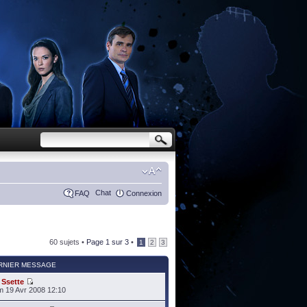
Chat
FAQ
Connexion
60 sujets •
Page
1
sur
3
•
1
2
3
RNIER MESSAGE
r
Ssette
 19 Avr 2008 12:10