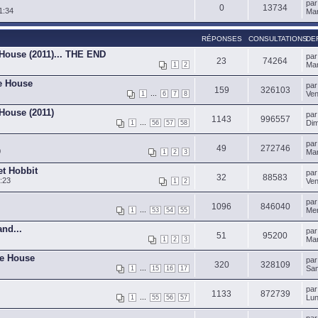
pa
0
13734
1:34
Mar
RÉPONSES
CONSULTATIONS
DE
 House (2011)... THE END
pa
23
74264
Mar
1
2
de House
pa
159
326103
...
Ven
1
6
7
8
 House (2011)
pa
1143
996557
...
Dim
1
56
57
58
pa
49
272746
0
Mar
1
2
3
et Hobbit
pa
32
88583
:23
Ven
1
2
pa
1096
846040
...
Mer
1
53
54
55
nd...
pa
51
95200
Mar
1
2
3
de House
pa
320
328109
...
Sam
1
15
16
17
pa
1133
872739
...
Lun
1
55
56
57