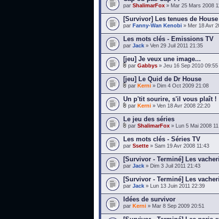
par
ShalimarFox
» Mar 25 Mars 2008 1
[Survivor] Les tenues de House
par
Fanny-Wan Kenobi
» Mer 18 Avr 2
Les mots clés - Emissions TV
par
Jack
» Ven 29 Juil 2011 21:35
[jeu] Je veux une image...
par
Gabbys
» Jeu 16 Sep 2010 09:55
[jeu] Le Quid de Dr House
par
Kerni
» Dim 4 Oct 2009 21:08
Un p'tit sourire, s'il vous plaît !
par
Kerni
» Ven 18 Avr 2008 22:20
Le jeu des séries
par
ShalimarFox
» Lun 5 Mai 2008 11
Les mots clés - Séries TV
par
Ssette
» Sam 19 Avr 2008 11:43
[Survivor - Terminé] Les vacher
par
Jack
» Dim 3 Juil 2011 21:43
[Survivor - Terminé] Les vache
par
Jack
» Lun 13 Juin 2011 22:39
Idées de survivor
par
Kerni
» Mar 8 Sep 2009 20:51