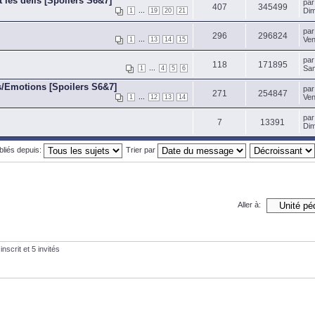
t les défis [Spoilers S6&7]
pa
407
345499
...
Dim
1
19
20
21
pa
296
296824
...
Ven
1
13
14
15
pa
118
171895
...
Sam
1
4
5
6
s/Emotions [Spoilers S6&7]
pa
271
254847
...
Ven
1
12
13
14
pa
7
13391
Dim
ubliés depuis:
Trier par
Aller à:
nscrit et 5 invités