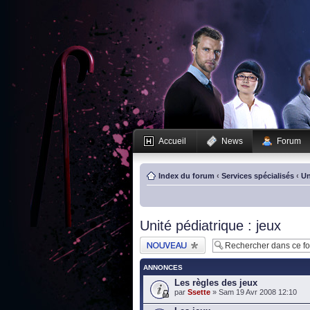
Accueil
News
Forum
Index du forum
‹
Services spécialisés
‹
Un
Unité pédiatrique : jeux
Publier un nouveau
sujet
ANNONCES
Les règles des jeux
par
Ssette
» Sam 19 Avr 2008 12:10