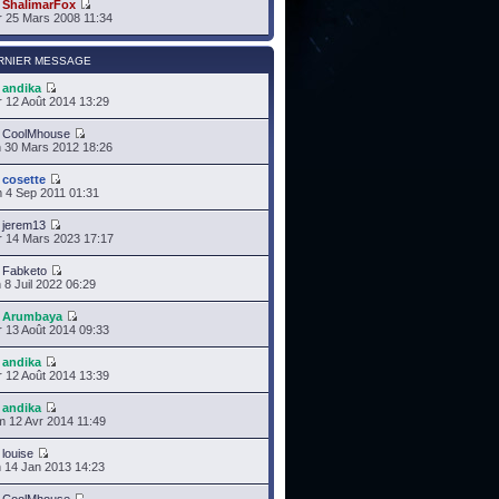
r
ShalimarFox
 25 Mars 2008 11:34
RNIER MESSAGE
r
andika
 12 Août 2014 13:29
r
CoolMhouse
 30 Mars 2012 18:26
r
cosette
 4 Sep 2011 01:31
r
jerem13
 14 Mars 2023 17:17
r
Fabketo
 8 Juil 2022 06:29
r
Arumbaya
 13 Août 2014 09:33
r
andika
 12 Août 2014 13:39
r
andika
 12 Avr 2014 11:49
r
louise
 14 Jan 2013 14:23