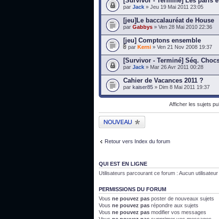
[Survivor - Terminé] Les paris e
par
Jack
» Jeu 19 Mai 2011 23:05
[jeu]Le baccalauréat de House
par
Gabbys
» Ven 28 Mai 2010 22:36
[jeu] Comptons ensemble
par
Kerni
» Ven 21 Nov 2008 19:37
[Survivor - Terminé] Séq. Choc
par
Jack
» Mar 26 Avr 2011 00:28
Cahier de Vacances 2011 ?
par
kaiser85
» Dim 8 Mai 2011 19:37
Afficher les sujets p
Publier un nouveau
sujet
Retour vers Index du forum
QUI EST EN LIGNE
Utilisateurs parcourant ce forum : Aucun utilisateur i
PERMISSIONS DU FORUM
Vous
ne pouvez pas
poster de nouveaux sujets
Vous
ne pouvez pas
répondre aux sujets
Vous
ne pouvez pas
modifier vos messages