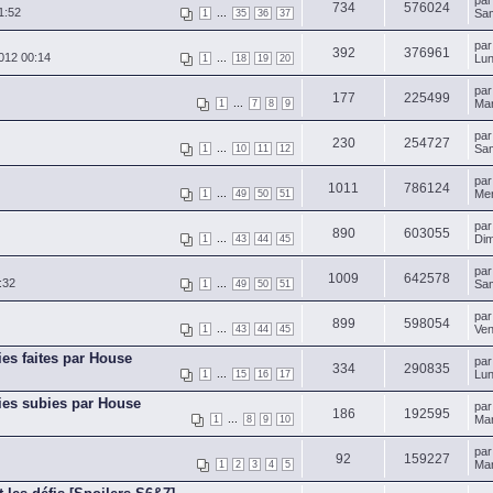
pa
734
576024
1:52
...
Sam
1
35
36
37
pa
392
376961
012 00:14
...
Lun
1
18
19
20
pa
177
225499
...
Mar
1
7
8
9
pa
230
254727
...
Sam
1
10
11
12
pa
1011
786124
...
Mer
1
49
50
51
pa
890
603055
...
Dim
1
43
44
45
pa
1009
642578
:32
...
Sam
1
49
50
51
pa
899
598054
...
Ven
1
43
44
45
ies faites par House
pa
334
290835
...
Lun
1
15
16
17
ries subies par House
pa
186
192595
...
Mar
1
8
9
10
pa
92
159227
Mar
1
2
3
4
5