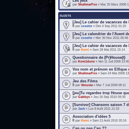
Les jeux
par
ShalimarFox
» Mar 25 Mars 2008 1
SUJETS
[Jeu] Le cahier de vacances de
par
cosette
» Dim 4 Sep 2011 01:25
[Jeu] Le calendrier de l'Avent 
par
cosette
» Mer 30 Nov 2011 00:46
[Jeu] Le cahier de vacances de
par
Kerni
» Sam 28 Mai 2011 15:14
Questionnaire de (Pr)House(t)
par
Kom1dune
» Ven 11 Juil 2008 23:4
Vos nom et prénom en Elfique 
par
ShalimarFox
» Sam 24 Mai 2008 13
Jeu des Films
par
Venusia
» Mar 7 Juil 2009 08:11
[jeu]Tu regardes trop House qua
par
Gabbys
» Jeu 16 Sep 2010 09:35
[Survivor] Chansons saison 7 
par
Jack
» Lun 8 Août 2011 21:33
Association d'idées 5
par
Kerni
» Sam 21 Août 2010 20:16
Cap ou pas Cap ??