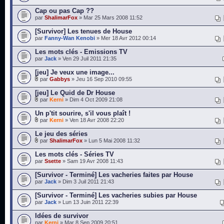
Cap ou pas Cap ??
par
ShalimarFox
» Mar 25 Mars 2008 11:52
[Survivor] Les tenues de House
par
Fanny-Wan Kenobi
» Mer 18 Avr 2012 00:14
Les mots clés - Emissions TV
par
Jack
» Ven 29 Juil 2011 21:35
[jeu] Je veux une image...
par
Gabbys
» Jeu 16 Sep 2010 09:55
[jeu] Le Quid de Dr House
par
Kerni
» Dim 4 Oct 2009 21:08
Un p'tit sourire, s'il vous plaît !
par
Kerni
» Ven 18 Avr 2008 22:20
Le jeu des séries
par
ShalimarFox
» Lun 5 Mai 2008 11:32
Les mots clés - Séries TV
par
Ssette
» Sam 19 Avr 2008 11:43
[Survivor - Terminé] Les vacheries faites par House
par
Jack
» Dim 3 Juil 2011 21:43
[Survivor - Terminé] Les vacheries subies par House
par
Jack
» Lun 13 Juin 2011 22:39
Idées de survivor
par
Kerni
» Mar 8 Sep 2009 20:51