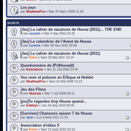
Les jeux
par
ShalimarFox
» Mar 25 Mars 2008 11:34
SUJETS
[Jeu] Le cahier de vacances de House (2011)... THE END
par
cosette
» Dim 4 Sep 2011 01:25
[Jeu] Le calendrier de l'Avent de House
par
cosette
» Mer 30 Nov 2011 00:46
[Jeu] Le cahier de vacances de House (2011)
par
Kerni
» Sam 28 Mai 2011 15:14
Questionnaire de (Pr)House(t)
par
Kom1dune
» Ven 11 Juil 2008 23:40
Vos nom et prénom en Elfique et Hobbit
par
ShalimarFox
» Sam 24 Mai 2008 13:23
Jeu des Films
par
Venusia
» Mar 7 Juil 2009 08:11
[jeu]Tu regardes trop House quand...
par
Gabbys
» Jeu 16 Sep 2010 09:35
[Survivor] Chansons saison 7 de House
par
Jack
» Lun 8 Août 2011 21:33
Association d'idées 5
par
Kerni
» Sam 21 Août 2010 20:16