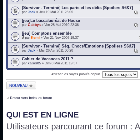
[Survivor - Terminé] Les paris et les défis [Spoilers S6&7]
par
Jack
» Jeu 19 Mai 2011 23:05
[jeu]Le baccalauréat de House
par
Gabbys
» Ven 28 Mai 2010 22:36
[jeu] Comptons ensemble
par
Kerni
» Ven 21 Nov 2008 19:37
[Survivor - Terminé] Séq. Chocs/Emotions [Spoilers S6&7]
par
Jack
» Mar 26 Avr 2011 00:28
Cahier de Vacances 2011 ?
par
kaiser85
» Dim 8 Mai 2011 19:37
Afficher les sujets publiés depuis:
Publier un nouveau
sujet
Retour vers Index du forum
QUI EST EN LIGNE
Utilisateurs parcourant ce forum : Au