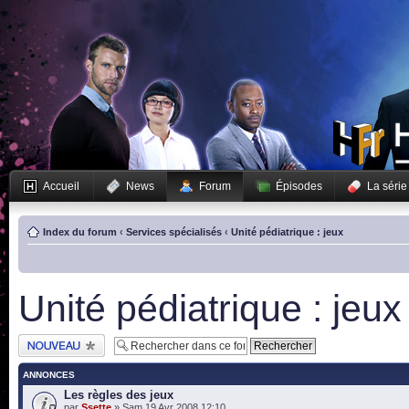
Accueil
News
Forum
Épisodes
La série
Index du forum
‹
Services spécialisés
‹
Unité pédiatrique : jeux
Unité pédiatrique : jeux
Publier un nouveau
sujet
ANNONCES
Les règles des jeux
par
Ssette
» Sam 19 Avr 2008 12:10