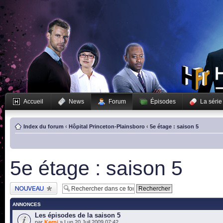
Accueil
News
Forum
Épisodes
La série
Index du forum
‹
Hôpital Princeton-Plainsboro
‹
5e étage : saison 5
5e étage : saison 5
Publier un nouveau
sujet
ANNONCES
Les épisodes de la saison 5
par
Kerni
» Lun 20 Juil 2009 07:42