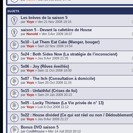
SUJETS
Les brèves de la saison 5
par
Yoyo
» Ven 21 Nov 2008 19:16
saison 5 - Devant la cafetière de House
par
Nonold
» Ven 3 Avr 2009 18:07
5x10 - Let Them Eat Cake (Manger, bouger)
par
Yoyo
» Sam 22 Nov 2008 14:54
5x24 : Both Sides Now (La stratégie de l'inconscient)
par
Yoyo
» Jeu 9 Avr 2009 21:35
5x06 - Joy (Rêves éveillés)
par
Yoyo
» Sam 11 Oct 2008 18:00
5x07 - The Itch (Consultation à domicile)
par
Yoyo
» Sam 25 Oct 2008 11:15
5x15 - Unfaithful (Crises de foi)
par
Yoyo
» Sam 24 Jan 2009 20:13
5x05 - Lucky Thirteen (La Vie privée de n° 13)
par
Yoyo
» Lun 6 Oct 2008 11:12
5x22 : House divided (Ce qui est réel ou non / Dédoublement
par
Yoyo
» Jeu 9 Avr 2009 21:27
Bonus DVD saison 5
par
CoolMhouse
» Mer 14 Juil 2010 20:12