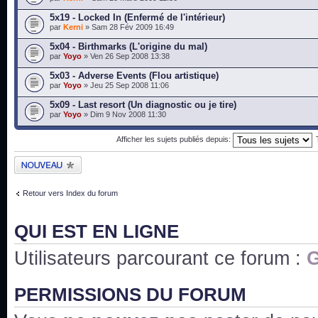
5x19 - Locked In (Enfermé de l'intérieur)
par
Kerni
» Sam 28 Fév 2009 16:49
5x04 - Birthmarks (L'origine du mal)
par
Yoyo
» Ven 26 Sep 2008 13:38
5x03 - Adverse Events (Flou artistique)
par
Yoyo
» Jeu 25 Sep 2008 11:06
5x09 - Last resort (Un diagnostic ou je tire)
par
Yoyo
» Dim 9 Nov 2008 11:30
Afficher les sujets publiés depuis:
Publier un nouveau
sujet
Retour vers Index du forum
QUI EST EN LIGNE
Utilisateurs parcourant ce forum :
G
PERMISSIONS DU FORUM