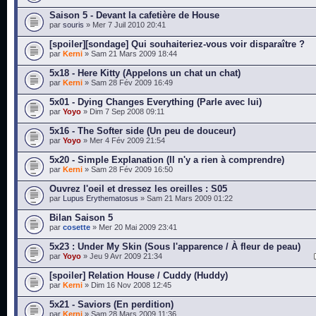
Saison 5 - Devant la cafetière de House
par
souris
» Mer 7 Juil 2010 20:41
[spoiler][sondage] Qui souhaiteriez-vous voir disparaître ?
par
Kerni
» Sam 21 Mars 2009 18:44
5x18 - Here Kitty (Appelons un chat un chat)
par
Kerni
» Sam 28 Fév 2009 16:49
5x01 - Dying Changes Everything (Parle avec lui)
par
Yoyo
» Dim 7 Sep 2008 09:11
5x16 - The Softer side (Un peu de douceur)
par
Yoyo
» Mer 4 Fév 2009 21:54
5x20 - Simple Explanation (Il n'y a rien à comprendre)
par
Kerni
» Sam 28 Fév 2009 16:50
Ouvrez l'oeil et dressez les oreilles : S05
par
Lupus Erythematosus
» Sam 21 Mars 2009 01:22
Bilan Saison 5
par
cosette
» Mer 20 Mai 2009 23:41
5x23 : Under My Skin (Sous l'apparence / À fleur de peau)
par
Yoyo
» Jeu 9 Avr 2009 21:34
[spoiler] Relation House / Cuddy (Huddy)
par
Kerni
» Dim 16 Nov 2008 12:45
5x21 - Saviors (En perdition)
par
Kerni
» Sam 28 Mars 2009 11:36