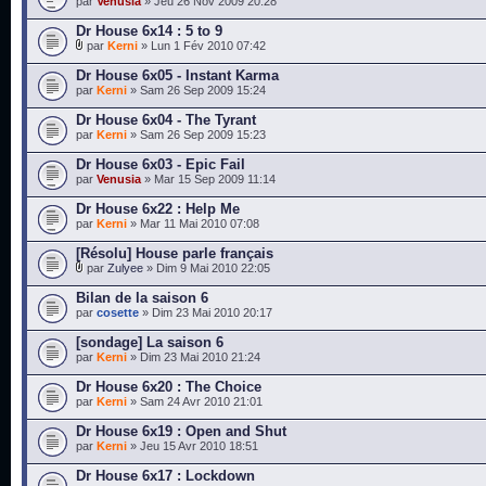
par
Venusia
» Jeu 26 Nov 2009 20:28
Dr House 6x14 : 5 to 9
par
Kerni
» Lun 1 Fév 2010 07:42
Dr House 6x05 - Instant Karma
par
Kerni
» Sam 26 Sep 2009 15:24
Dr House 6x04 - The Tyrant
par
Kerni
» Sam 26 Sep 2009 15:23
Dr House 6x03 - Epic Fail
par
Venusia
» Mar 15 Sep 2009 11:14
Dr House 6x22 : Help Me
par
Kerni
» Mar 11 Mai 2010 07:08
[Résolu] House parle français
par
Zulyee
» Dim 9 Mai 2010 22:05
Bilan de la saison 6
par
cosette
» Dim 23 Mai 2010 20:17
[sondage] La saison 6
par
Kerni
» Dim 23 Mai 2010 21:24
Dr House 6x20 : The Choice
par
Kerni
» Sam 24 Avr 2010 21:01
Dr House 6x19 : Open and Shut
par
Kerni
» Jeu 15 Avr 2010 18:51
Dr House 6x17 : Lockdown