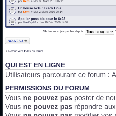
par
Kerni
» Mar 30 Mars 2010 07:26
Dr House 6x16 : Black Hole
par
Kerni
» Mar 2 Mars 2010 20:14
Spoiler possible pour le 6x22
par
VanRay76
» Jeu 10 Déc 2009 14:52
Afficher les sujets publiés depuis:
Publier un nouveau
sujet
Retour vers Index du forum
QUI EST EN LIGNE
Utilisateurs parcourant ce forum : Au
PERMISSIONS DU FORUM
Vous
ne pouvez pas
poster de no
Vous
ne pouvez pas
répondre aux
Vous
ne pouvez pas
modifier vos