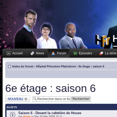
Accueil
News
Forum
Épisodes
La série
Index du forum
‹
Hôpital Princeton-Plainsboro
‹
6e étage : saison 6
6e étage : saison 6
Publier un nouveau
sujet
SUJETS
Saison 6 - Devant la cafetière de House
par
Kerni
» Dim 24 Mai 2009 15:11