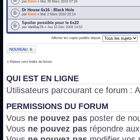
par
Kerni
» Mar 30 Mars 2010 07:26
Dr House 6x16 : Black Hole
par
Kerni
» Mar 2 Mars 2010 20:14
Spoiler possible pour le 6x22
par
VanRay76
» Jeu 10 Déc 2009 14:52
Afficher les sujets publiés depuis:
Publier un nouveau
sujet
Retour vers Index du forum
QUI EST EN LIGNE
Utilisateurs parcourant ce forum : Au
PERMISSIONS DU FORUM
Vous
ne pouvez pas
poster de no
Vous
ne pouvez pas
répondre aux
Vous
ne pouvez pas
modifier vos