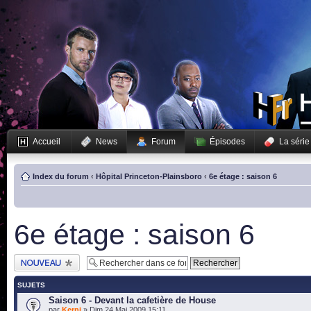
Accueil
News
Forum
Épisodes
La série
Index du forum
‹
Hôpital Princeton-Plainsboro
‹
6e étage : saison 6
6e étage : saison 6
Publier un nouveau
sujet
SUJETS
Saison 6 - Devant la cafetière de House
par
Kerni
» Dim 24 Mai 2009 15:11