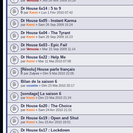
par
Venusia
» Jeu 26 Nov 2009 20:28
Dr House 6x14 : 5 to 9
par
Kerni
» Lun 1 Fév 2010 07:42
Dr House 6x05 - Instant Karma
par
Kerni
» Sam 26 Sep 2009 15:24
Dr House 6x04 - The Tyrant
par
Kerni
» Sam 26 Sep 2009 15:23
Dr House 6x03 - Epic Fail
par
Venusia
» Mar 15 Sep 2009 11:14
Dr House 6x22 : Help Me
par
Kerni
» Mar 11 Mai 2010 07:08
[Résolu] House parle français
par
Zulyee
» Dim 9 Mai 2010 22:05
Bilan de la saison 6
par
cosette
» Dim 23 Mai 2010 20:17
[sondage] La saison 6
par
Kerni
» Dim 23 Mai 2010 21:24
Dr House 6x20 : The Choice
par
Kerni
» Sam 24 Avr 2010 21:01
Dr House 6x19 : Open and Shut
par
Kerni
» Jeu 15 Avr 2010 18:51
Dr House 6x17 : Lockdown