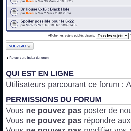
par
Kerni
» Mar 30 Mars 2010 07:26
Dr House 6x16 : Black Hole
par
Kerni
» Mar 2 Mars 2010 20:14
Spoiler possible pour le 6x22
par
VanRay76
» Jeu 10 Déc 2009 14:52
Afficher les sujets publiés depuis:
Publier un nouveau
sujet
Retour vers Index du forum
QUI EST EN LIGNE
Utilisateurs parcourant ce forum : Au
PERMISSIONS DU FORUM
Vous
ne pouvez pas
poster de no
Vous
ne pouvez pas
répondre aux
Vous
ne pouvez pas
modifier vos