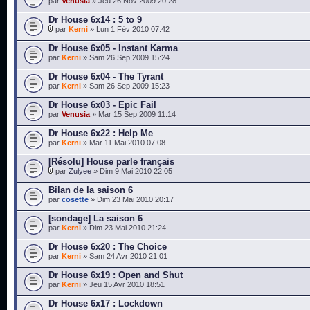
par
Venusia
» Jeu 26 Nov 2009 20:28
Dr House 6x14 : 5 to 9
par
Kerni
» Lun 1 Fév 2010 07:42
Dr House 6x05 - Instant Karma
par
Kerni
» Sam 26 Sep 2009 15:24
Dr House 6x04 - The Tyrant
par
Kerni
» Sam 26 Sep 2009 15:23
Dr House 6x03 - Epic Fail
par
Venusia
» Mar 15 Sep 2009 11:14
Dr House 6x22 : Help Me
par
Kerni
» Mar 11 Mai 2010 07:08
[Résolu] House parle français
par
Zulyee
» Dim 9 Mai 2010 22:05
Bilan de la saison 6
par
cosette
» Dim 23 Mai 2010 20:17
[sondage] La saison 6
par
Kerni
» Dim 23 Mai 2010 21:24
Dr House 6x20 : The Choice
par
Kerni
» Sam 24 Avr 2010 21:01
Dr House 6x19 : Open and Shut
par
Kerni
» Jeu 15 Avr 2010 18:51
Dr House 6x17 : Lockdown