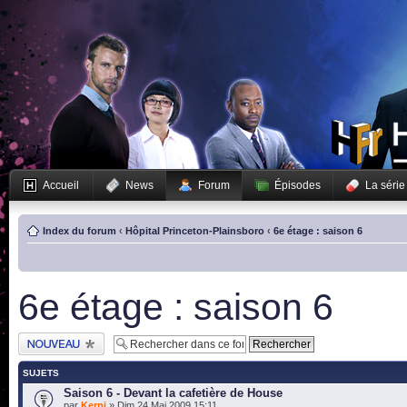
Accueil
News
Forum
Épisodes
La série
Index du forum
‹
Hôpital Princeton-Plainsboro
‹
6e étage : saison 6
6e étage : saison 6
Publier un nouveau
sujet
SUJETS
Saison 6 - Devant la cafetière de House
par
Kerni
» Dim 24 Mai 2009 15:11