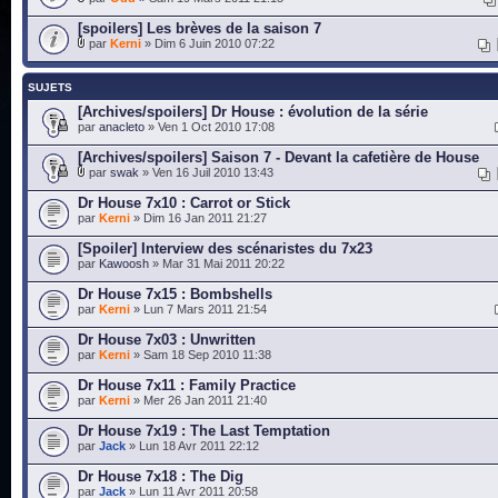
[spoilers] Les brèves de la saison 7
par
Kerni
» Dim 6 Juin 2010 07:22
SUJETS
[Archives/spoilers] Dr House : évolution de la série
par
anacleto
» Ven 1 Oct 2010 17:08
[Archives/spoilers] Saison 7 - Devant la cafetière de House
par
swak
» Ven 16 Juil 2010 13:43
Dr House 7x10 : Carrot or Stick
par
Kerni
» Dim 16 Jan 2011 21:27
[Spoiler] Interview des scénaristes du 7x23
par
Kawoosh
» Mar 31 Mai 2011 20:22
Dr House 7x15 : Bombshells
par
Kerni
» Lun 7 Mars 2011 21:54
Dr House 7x03 : Unwritten
par
Kerni
» Sam 18 Sep 2010 11:38
Dr House 7x11 : Family Practice
par
Kerni
» Mer 26 Jan 2011 21:40
Dr House 7x19 : The Last Temptation
par
Jack
» Lun 18 Avr 2011 22:12
Dr House 7x18 : The Dig
par
Jack
» Lun 11 Avr 2011 20:58