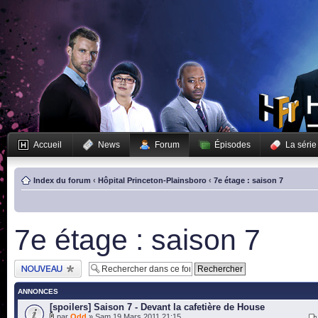
Accueil
News
Forum
Épisodes
La série
Index du forum
‹
Hôpital Princeton-Plainsboro
‹
7e étage : saison 7
7e étage : saison 7
Publier un nouveau
sujet
ANNONCES
[spoilers] Saison 7 - Devant la cafetière de House
par
Odd
» Sam 19 Mars 2011 21:15