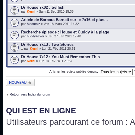
Dr House 7x02 : Selfish
par
Kerni
» Sam 11 Sep 2010 15:35
Article de Barbara Barnett sur le 7x16 et plus...
par
Madmoiz
» Ven 18 Mars 2011 14:32
Recherche épisode : House et Cuddy à la plage
par
huddy4ever
» Jeu 27 Jan 2011 17:40
Dr House 7x13 : Two Stories
par
Kerni
» Lun 21 Fév 2011 20:51
Dr House 7x12 : You Must Remember This
par
Kerni
» Lun 14 Fév 2011 21:54
Afficher les sujets publiés depuis:
Publier un nouveau
sujet
Retour vers Index du forum
QUI EST EN LIGNE
Utilisateurs parcourant ce forum : Au